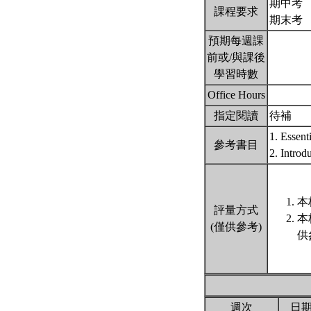
期中考
課程要求
期末考
預期每週課
前或/與課後
學習時數
Office Hours
指定閱讀
待補
1. Essent
參考書目
2. Intro
本
評量方式
本
(僅供參考)
供
週次
日