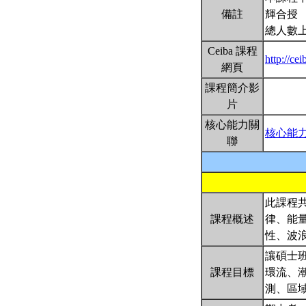
備註
輝合授
總人數上
Ceiba 課程
http://c
網頁
課程簡介影
片
核心能力關
核心能
聯
此課程
課程概述
律、能
性、波
讓碩士
課程目標
環流、
測、區