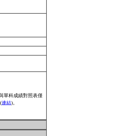
與單科成績對照表僅
(
連結
)。