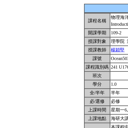
物理海
課程名稱
Introduc
開課學期
109-2
授課對象
理學院
授課教師
楊穎堅
課號
Ocean50
課程識別碼
241 U17
班次
學分
1.0
全/半年
半年
必/選修
必修
上課時間
星期一6,7
上課地點
海研大
本課程