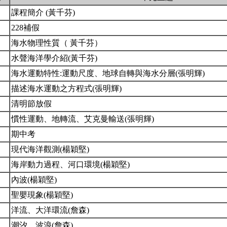
課程簡介 (黃千芬)
228補假
海水物理性質（ 黃千芬）
水聲海洋學介紹(黃千芬)
海水運動特性: 運動尺度、地球自轉與海水分層(張明輝)
描述海水運動之方程式(張明輝)
清明節放假
慣性運動、地轉流、艾克曼輸送(張明輝)
期中考
現代海洋觀測(楊穎堅)
海岸動力過程、河口環境(楊穎堅)
內波(楊穎堅)
聖嬰現象(楊穎堅)
洋流、大洋環流(詹森)
潮汐、波浪(詹森)