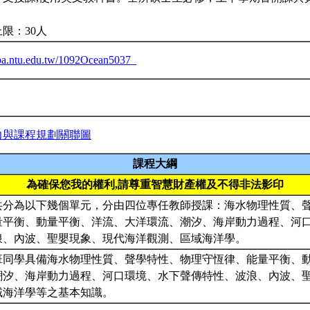
限：30人
eiba.ntu.edu.tw/1092Ocean5037_
力與課程規劃關聯圖
課程大綱
為確保您我的權利,請尊重智慧財產權及不得非法影印
共分為以下幾個單元，分由四位專任教師授課：海水物理性質、
量平衡、動量平衡、洋流、大洋環流、潮汐、海岸動力過程、河
浪、內波、聖嬰現象、現代海洋觀測、區域海洋學。
班同學具備海水物理性質、聲學特性、物理守恆律、能量平衡、
潮汐、海岸動力過程、河口環境、水下聲傳特性、波浪、內波、
域海洋學等之基本知識。