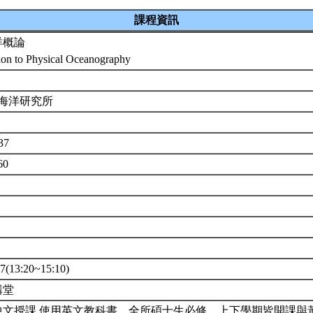
課程資訊
洋概論
tion to Physical Oceanography
 海洋研究所
37
60
(13:20~15:10)
講堂
中文授課,使用英文教科書。全所碩士生必修，上下學期皆開課與