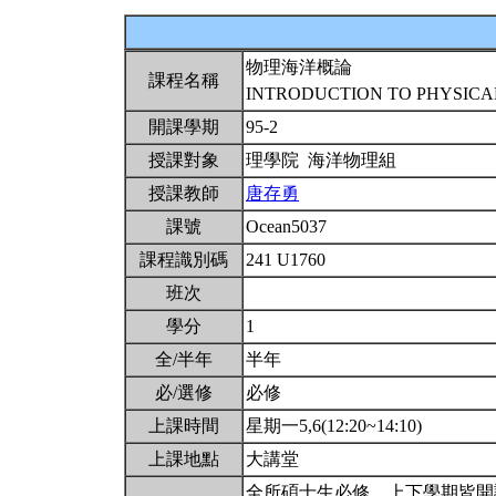
物理海洋概論
課程名稱
INTRODUCTION TO PHYSIC
開課學期
95-2
授課對象
理學院 海洋物理組
授課教師
唐存勇
課號
Ocean5037
課程識別碼
241 U1760
班次
學分
1
全/半年
半年
必/選修
必修
上課時間
星期一5,6(12:20~14:10)
上課地點
大講堂
全所碩士生必修，上下學期皆開