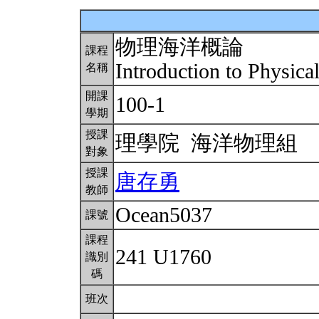
物理海洋概論
課程
Introduction to Physic
名稱
開課
100-1
學期
授課
理學院 海洋物理組
對象
授課
唐存勇
教師
Ocean5037
課號
課程
241 U1760
識別
碼
班次