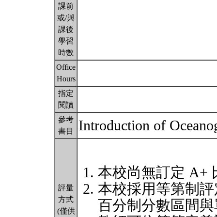
課前
或/與
課後
學習
時數
Office
Hours
指定
閱讀
參考
Introduction of Ocean
書目
本校尚無訂定 A+
本校採用等第制評
評量
方式
百分制分數區間與
(僅供