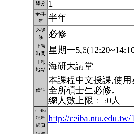
1
學分
全/半
半年
年
必/選
必修
修
上課
星期一5,6(12:20~14:1
時間
上課
海研大講堂
地點
本課程中文授課,使用
全所碩士生必修。
備註
總人數上限：50人
Ceiba
http://ceiba.ntu.edu.t
課程
網頁