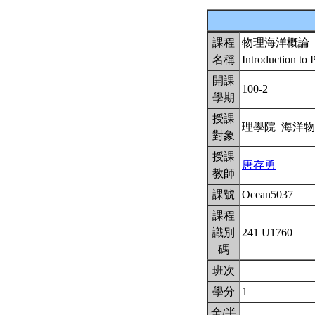
課程
物理海洋概論
名稱
Introduction to
開課
100-2
學期
授課
理學院 海洋
對象
授課
唐存勇
教師
課號
Ocean5037
課程
識別
241 U1760
碼
班次
學分
1
全/半