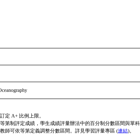
f Oceanography
訂定 A+ 比例上限。
等第制評定成績，學生成績評量辦法中的百分制分數區間與單科
教師可依等第定義調整分數區間。詳見學習評量專區 (
連結
)。