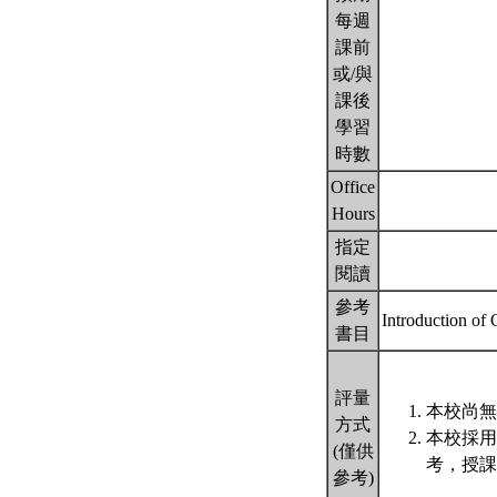
每週
課前
或/與
課後
學習
時數
Office
Hours
指定
閱讀
參考
Introduction o
書目
評量
本校尚無
方式
本校採用
(僅供
考，授課
參考)