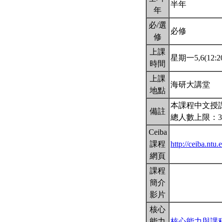
半年
年
必/選
必修
修
上課
星期一5,6(12:20
時間
上課
海研大講堂
地點
本課程中文授
備註
總人數上限：3
Ceiba
課程
http://ceiba.nt
網頁
課程
簡介
影片
核心
能力
核心能力與課