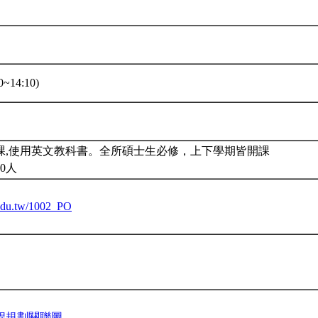
~14:10)
課,使用英文教科書。全所碩士生必修，上下學期皆開課
0人
u.edu.tw/1002_PO
程規劃關聯圖