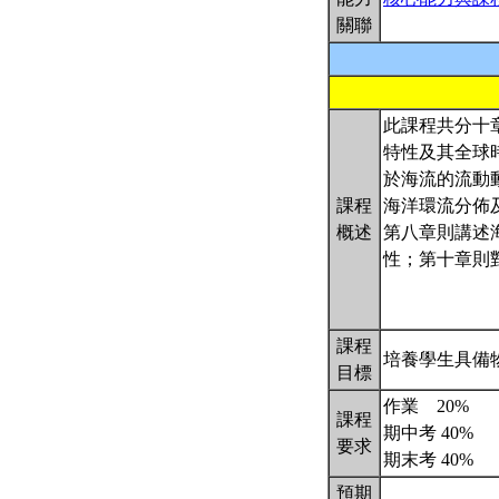
關聯
此課程共分十
特性及其全球
於海流的流動
課程
海洋環流分佈
概述
第八章則講述
性；第十章則
課程
培養學生具備
目標
作業 20%
課程
期中考 40%
要求
期末考 40%
預期