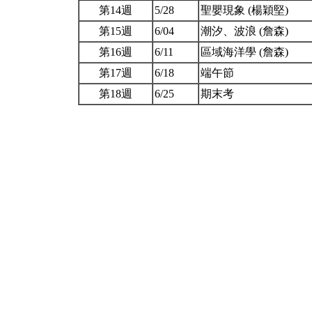
第14週
5/28
聖嬰現象 (楊穎堅)
第15週
6/04
潮汐、波浪 (詹森)
第16週
6/11
區域海洋學 (詹森)
第17週
6/18
端午節
第18週
6/25
期末考