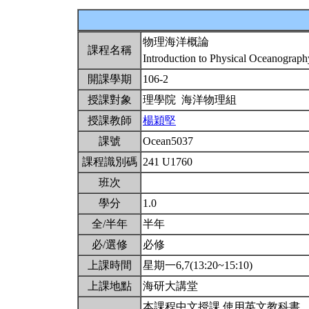
物理海洋概論
課程名稱
Introduction to Physical Oceanograp
開課學期
106-2
授課對象
理學院 海洋物理組
授課教師
楊穎堅
課號
Ocean5037
課程識別碼
241 U1760
班次
學分
1.0
全/半年
半年
必/選修
必修
上課時間
星期一6,7(13:20~15:10)
上課地點
海研大講堂
本課程中文授課,使用英文教科書