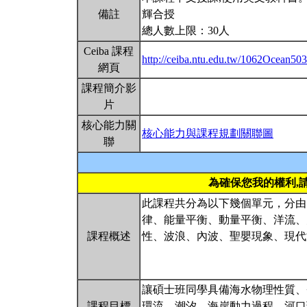
備註
輝合授
總人數上限：30人
Ceiba 課程
http://ceiba.ntu.edu.tw/1062Ocean50
網頁
課程簡介影
片
核心能力關
核心能力與課程規劃關聯圖
聯
為確保您我的權利,
此課程共分為以下幾個單元，分由
律、能量平衡、動量平衡、洋流、
課程概述
性、波浪、內波、聖嬰現象、現代
讓碩士班同學具備海水物理性質、
課程目標
環流、潮汐、海岸動力過程、河口