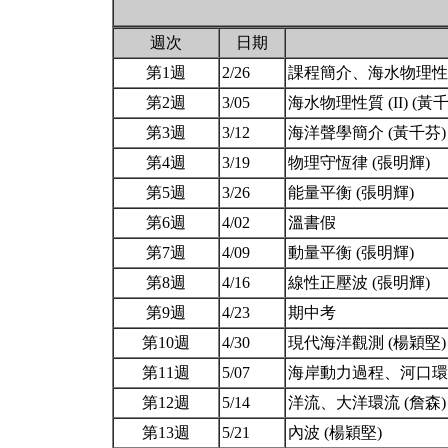
週次
日期
第1週
2/26
課程簡介、海水物理性質 
第2週
3/05
海水物理性質 (II) (黃
第3週
3/12
海洋聲學簡介 (黃千芬
第4週
3/19
物理守恆律 (張明輝)
第5週
3/26
能量平衡 (張明輝)
第6週
4/02
溫書假
第7週
4/09
動量平衡 (張明輝)
第8週
4/16
線性正壓波 (張明輝)
第9週
4/23
期中考
第10週
4/30
現代海洋觀測 (楊穎堅
第11週
5/07
海岸動力過程、河口環境
第12週
5/14
洋流、大洋環流 (詹森
第13週
5/21
內波 (楊穎堅)