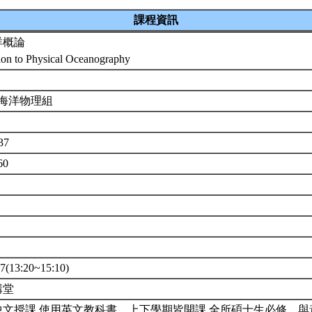
課程資訊
洋概論
tion to Physical Oceanography
 海洋物理組
37
60
(13:20~15:10)
講堂
中文授課,使用英文教科書。上下學期皆開課,全所碩士生必修。與