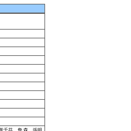
黃千芬、詹 森、張明