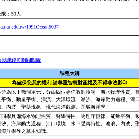
限：50人
eiba.ntu.edu.tw/1091Ocean5037_
力與課程規劃關聯圖
課程大綱
為確保您我的權利,請尊重智慧財產權及不得非法影印
共分為以下幾個單元，分由四位專任教師授課：海水物理性質、
量平衡、動量平衡、洋流、大洋環流、潮汐、海岸動力過程、河
浪、內波、聖嬰現象、現代海洋觀測、區域海洋學。
班同學具備海水物理性質、聲學特性、物理守恆律、能量平衡、
潮汐、海岸動力過程、河口環境、水下聲傳特性、波浪、內波、
域海洋學等之基本知識。