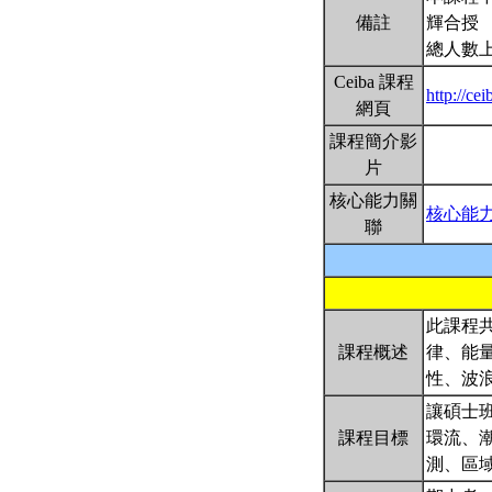
備註
輝合授
總人數上
Ceiba 課程
http://c
網頁
課程簡介影
片
核心能力關
核心能
聯
此課程
課程概述
律、能
性、波
讓碩士
課程目標
環流、
測、區