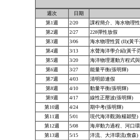
週次
日期
第1週
2/20
課程簡介、海水物理性
第2週
2/27
228彈性放假
第3週
3/06
海水物理性質 (II)(黃千
第4週
3/13
水聲海洋學介紹(黃千芬
第5週
3/20
海洋物理運動方程式與尺
第6週
3/27
能量平衡(張明輝)
第7週
4/03
清明節連假
第8週
4/10
動量平衡(張明輝)
第9週
4/17
線性正壓波(張明輝)
第10週
4/24
期中考(張明輝)
第11週
5/01
現代海洋觀測(楊穎堅)
第12週
5/08
海岸動力過程、河口環
第13週
5/15
洋流、大洋環流(詹森)