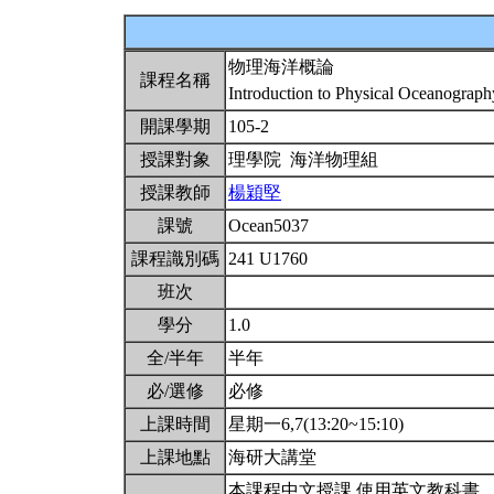
物理海洋概論
課程名稱
Introduction to Physical Oceanograp
開課學期
105-2
授課對象
理學院 海洋物理組
授課教師
楊穎堅
課號
Ocean5037
課程識別碼
241 U1760
班次
學分
1.0
全/半年
半年
必/選修
必修
上課時間
星期一6,7(13:20~15:10)
上課地點
海研大講堂
本課程中文授課,使用英文教科書