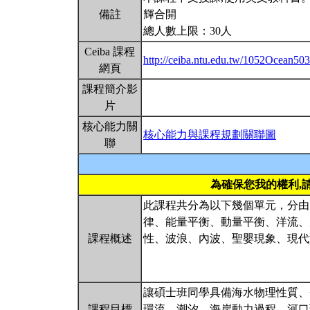
備註
輝合開
總人數上限：30人
Ceiba 課程
http://ceiba.ntu.edu.tw/1052Ocean50
網頁
課程簡介影
片
核心能力關
核心能力與課程規劃關聯圖
聯
為確保您我的權利,
此課程共分為以下幾個單元，分由
律、能量平衡、動量平衡、洋流、
課程概述
性、波浪、內波、聖嬰現象、現代
讓碩士班同學具備海水物理性質、
課程目標
環流、潮汐、海岸動力過程、河口