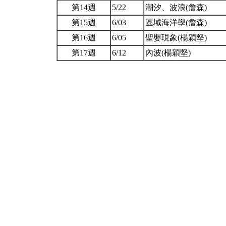
第14週
5/22
潮汐、波浪(詹森)
第15週
6/03
區域海洋學(詹森)
第16週
6/05
聖嬰現象(楊穎堅)
第17週
6/12
內波(楊穎堅)