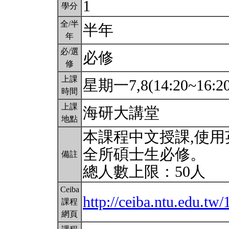
1
學分
全/半
半年
年
必/選
必修
修
上課
星期一7,8(14:20~16:2
時間
上課
海研大講堂
地點
本課程中文授課,使用
全所碩士生必修。
備註
總人數上限：50人
Ceiba
http://ceiba.ntu.edu.tw
課程
網頁