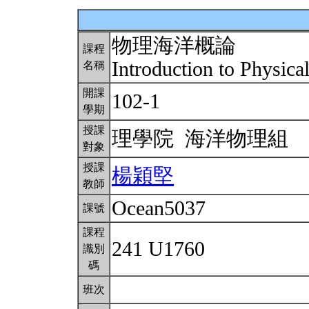
物理海洋概論
課程
Introduction to Physic
名稱
開課
102-1
學期
授課
理學院 海洋物理組
對象
授課
楊穎堅
教師
Ocean5037
課號
課程
241 U1760
識別
碼
班次