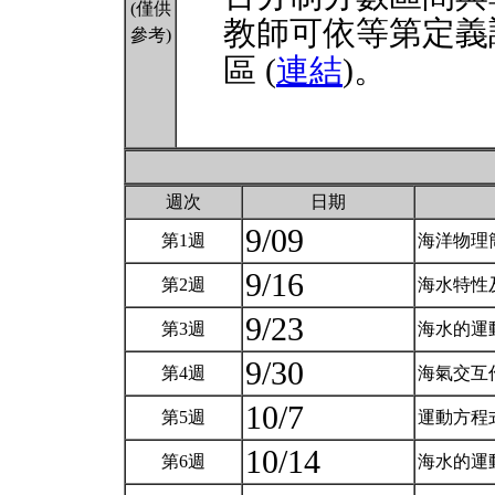
(僅供
教師可依等第定義
參考)
區 (
連結
)。
週次
日期
9/09
第1週
海洋物理
9/16
第2週
海水特性
9/23
第3週
海水的運
9/30
第4週
海氣交互
10/7
第5週
運動方程
10/14
第6週
海水的運