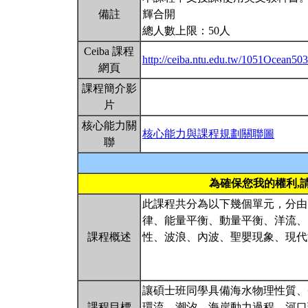
備註
輝合開
總人數上限：50人
Ceiba 課程
http://ceiba.ntu.edu.tw/1051Ocean50
網頁
課程簡介影
片
核心能力關
核心能力與課程規劃關聯圖
聯
為確保您我的權利,
此課程共分為以下幾個單元，分由
律、能量平衡、動量平衡、洋流、
課程概述
性、波浪、內波、聖嬰現象、現代
讓碩士班同學具備海水物理性質、
課程目標
環流、潮汐、海岸動力過程、河口