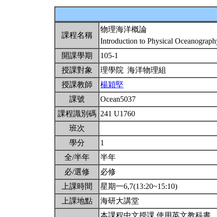
物理海洋概論
課程名稱
Introduction to Physical Oceanograp
開課學期
105-1
授課對象
理學院 海洋物理組
授課教師
楊穎堅
課號
Ocean5037
課程識別碼
241 U1760
班次
學分
1
全/半年
半年
必/選修
必修
上課時間
星期一6,7(13:20~15:10)
上課地點
海研大講堂
本課程中文授課,使用英文教科書