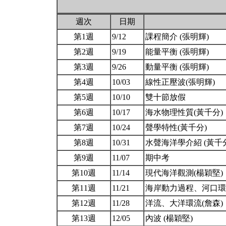
週次
日期
第1週
9/12
課程簡介 (張明輝)
第2週
9/19
能量平衡 (張明輝)
第3週
9/26
動量平衡 (張明輝)
第4週
10/03
線性正壓波(張明輝)
第5週
10/10
雙十節放假
第6週
10/17
海水物理性質(黃千分)
第7週
10/24
聲學特性(黃千分)
第8週
10/31
水聲海洋學介紹 (黃千
第9週
11/07
期中考
第10週
11/14
現代海洋觀測(楊穎堅)
第11週
11/21
海岸動力過程、河口環
第12週
11/28
洋流、大洋環流(詹森)
第13週
12/05
內波 (楊穎堅)