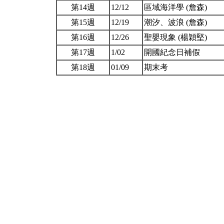
第14週
12/12
區域海洋學 (詹森)
第15週
12/19
潮汐、波浪 (詹森)
第16週
12/26
聖嬰現象 (楊穎堅)
第17週
1/02
開國紀念日補假
第18週
01/09
期末考