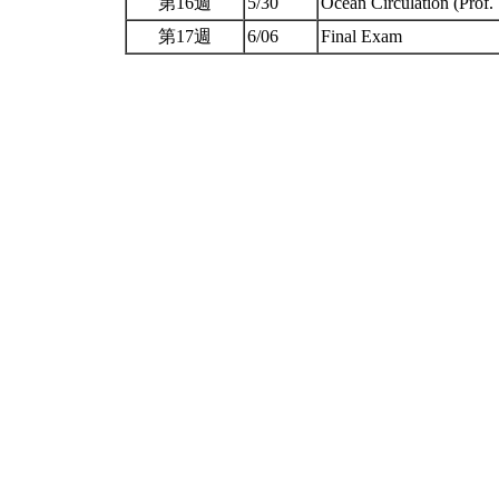
第16週
5/30
Ocean Circulation (Prof.
第17週
6/06
Final Exam