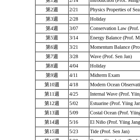
第1週
2/14
Introduction (Prof. Min
第2週
2/21
Physics Properties of S
第3週
2/28
Holiday
第4週
3/07
Conservation Law (Prof
第5週
3/14
Energy Balance (Prof. 
第6週
3/21
Momentum Balance (Pro
第7週
3/28
Wave (Prof. Sen Jan)
第8週
4/04
Holiday
第9週
4/11
Midterm Exam
第10週
4/18
Modern Ocean Observatio
第11週
4/25
Internal Wave (Prof. Yii
第12週
5/02
Estuarine (Prof. Yiing J
第13週
5/09
Costal Ocean (Prof. Yii
第14週
5/16
El Niño (Prof. Yiing Jan
第15週
5/23
Tide (Prof. Sen Jan)