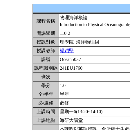
物理海洋概論
課程名稱
Introduction to Physical Oceanograp
開課學期
110-2
授課對象
理學院 海洋物理組
授課教師
楊穎堅
課號
Ocean5037
課程識別碼
241EU1760
班次
學分
1.0
全/半年
半年
必/選修
必修
上課時間
星期一6(13:20~14:10)
上課地點
海研大講堂
本課程以英語授課。全所碩士生必