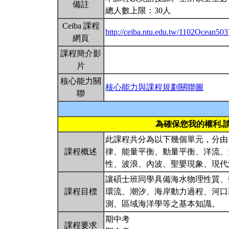
備註
總人數上限：30人
Ceiba 課程
http://ceiba.ntu.edu.tw/1102Ocean50
網頁
課程簡介影
片
核心能力關
核心能力與課程規劃關聯圖
聯
為確保您我的權利,
此課程共分為以下幾個單元，分由
課程概述
律、能量平衡、動量平衡、洋流、
性、波浪、內波、聖嬰現象、現
讓碩士班同學具備海水物理性質、
課程目標
環流、潮汐、海岸動力過程、河口
測、區域海洋學等之基本知識。
期中考
課程要求