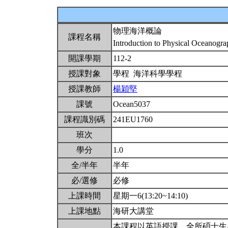
物理海洋概論
課程名稱
Introduction to Physical Oceanogr
開課學期
112-2
授課對象
學程 海洋科學學程
授課教師
楊穎堅
課號
Ocean5037
課程識別碼
241EU1760
班次
學分
1.0
全/半年
半年
必/選修
必修
上課時間
星期一6(13:20~14:10)
上課地點
海研大講堂
本課程以英語授課。全所碩士生