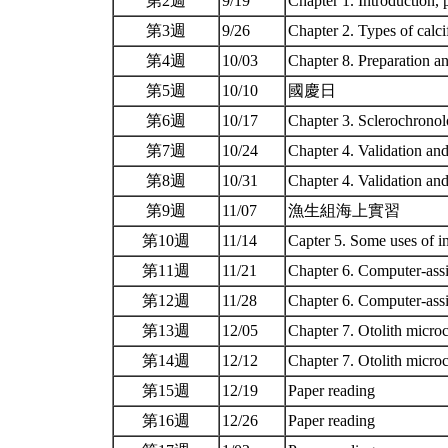
第2週
9/19
Chapter 1. Introduction,
第3週
9/26
Chapter 2. Types of calci
第4週
10/03
Chapter 8. Preparation a
第5週
10/10
國慶日
第6週
10/17
Chapter 3. Sclerochronol
第7週
10/24
Chapter 4. Validation an
第8週
10/31
Chapter 4. Validation an
第9週
11/07
漁生組海上實習
第10週
11/14
Capter 5. Some uses of i
第11週
11/21
Chapter 6. Computer-assi
第12週
11/28
Chapter 6. Computer-assi
第13週
12/05
Chapter 7. Otolith micro
第14週
12/12
Chapter 7. Otolith micro
第15週
12/19
Paper reading
第16週
12/26
Paper reading