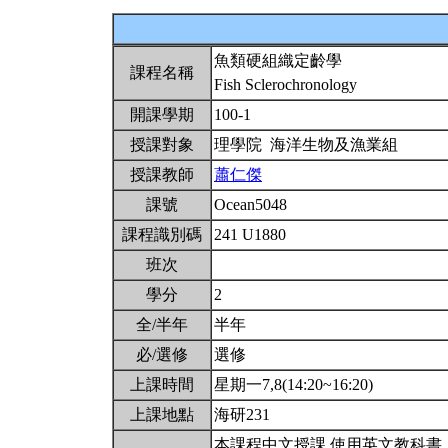
魚類硬組織定齡學
課程名稱
Fish Sclerochronology
開課學期
100-1
授課對象
理學院 海洋生物及漁業組
授課教師
蕭仁傑
課號
Ocean5048
課程識別碼
241 U1880
班次
學分
2
全/半年
半年
必/選修
選修
上課時間
星期一7,8(14:20~16:20)
上課地點
海研231
本課程中文授課,使用英文教科書