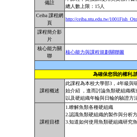
備註
總人數上限：15人
Ceiba 課程網
http://ceiba.ntu.edu.tw/1001Fish_Oto
頁
課程簡介影
片
核心能力關
核心能力與課程規劃關聯圖
聯
為確保您我的權利,
此課程為本校大學部3，4年級
課程概述
始介紹 ，進而討論魚類硬組織
以及硬組織年輪與日輪的驗證方
1.瞭解魚類各種硬組織
2.認識魚類硬組織的製作與分析
課程目標
3.知道如何使用魚類硬組織研究