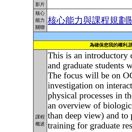
影片
核心
核心能力與課程規劃
能力
關聯
為確保您我的權利,
This is an introductory
and graduate students w
The focus will be o
investigation on interac
physical processes in t
an overview of biologic
than deep view) and to 
課程
training for graduate re
概述