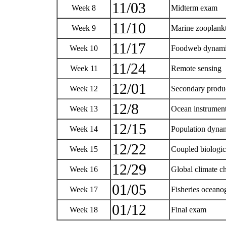
11/03
Week 8
Midterm exam
11/10
Week 9
Marine zooplankto
11/17
Week 10
Foodweb dynamic
11/24
Week 11
Remote sensing
12/01
Week 12
Secondary produ
12/8
Week 13
Ocean instrume
12/15
Week 14
Population dyn
12/22
Week 15
Coupled biologic
12/29
Week 16
Global climate 
01/05
Week 17
Fisheries ocean
01/12
Week 18
Final exam