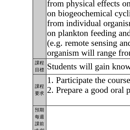
from physical effects on
on biogeochemical cyclin
from individual organis
on plankton feeding and
(e.g. remote sensing an
organism will range fr
課程
Students will gain kno
目標
1. Participate the cours
課程
2. Prepare a good oral p
要求
預期
每週
課前