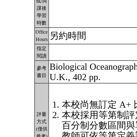
或/與
課後
學習
時數
Office
另約時間
Hours
指定
閱讀
Biological Oceanograph
參考
U.K., 402 pp.
書目
本校尚無訂定 A+
本校採用等第制評
評量
方式
百分制分數區間與
(僅供
教師可依等第定義
參考)