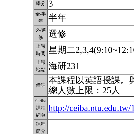
3
學分
全/半
半年
年
必/選
選修
修
上課
星期二2,3,4(9:10~12:1
時間
上課
海研231
地點
本課程以英語授課。
備註
總人數上限：25人
Ceiba
http://ceiba.ntu.edu.t
課程
網頁
課程
簡介