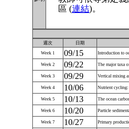
區 (
連結
)。
週次
日期
09/15
Week 1
Introduction to 
09/22
Week 2
The major taxa o
09/29
Week 3
Vertical mixing 
10/06
Week 4
Nutrient cycling:
10/13
Week 5
The ocean carbon
10/20
Week 6
Particle sediment
10/27
Week 7
Primary product