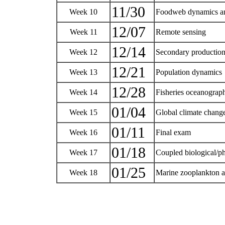
11/30
Week 10
Foodweb dynamics an
12/07
Week 11
Remote sensing
12/14
Week 12
Secondary productio
12/21
Week 13
Population dynamics
12/28
Week 14
Fisheries oceanogra
01/04
Week 15
Global climate chan
01/11
Week 16
Final exam
01/18
Week 17
Coupled biological/p
01/25
Week 18
Marine zooplankton an