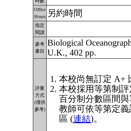
時數
Office
另約時間
Hours
指定
閱讀
Biological Oceanograph
參考
U.K., 402 pp.
書目
本校尚無訂定 A+
本校採用等第制評
評量
方式
百分制分數區間與
(僅供
教師可依等第定義
參考)
區 (
連結
)。