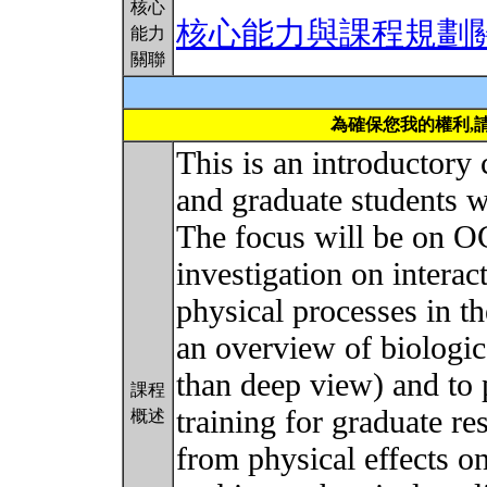
核心
核心能力與課程規劃
能力
關聯
為確保您我的權利,
This is an introductory
and graduate students w
The focus will be o
investigation on interac
physical processes in t
an overview of biologic
than deep view) and to 
課程
training for graduate re
概述
from physical effects on