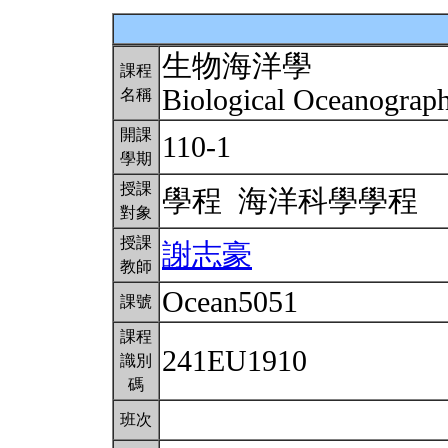
生物海洋學
課程
Biological Oceanograp
名稱
開課
110-1
學期
授課
學程 海洋科學學程
對象
授課
謝志豪
教師
Ocean5051
課號
課程
241EU1910
識別
碼
班次