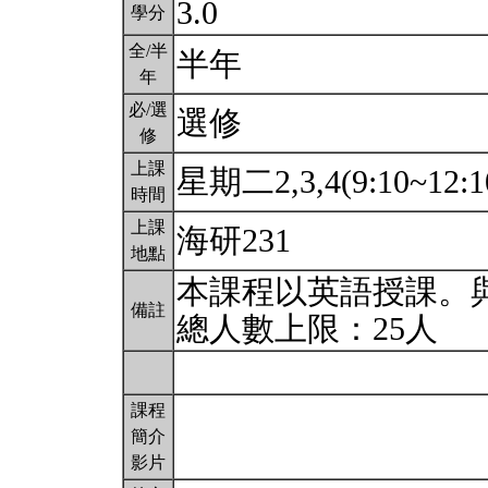
3.0
學分
全/半
半年
年
必/選
選修
修
上課
星期二2,3,4(9:10~12:1
時間
上課
海研231
地點
本課程以英語授課。
備註
總人數上限：25人
課程
簡介
影片