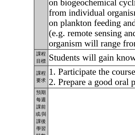
on biogeochemical cyclin
from individual organis
on plankton feeding and
(e.g. remote sensing an
organism will range fr
課程
Students will gain kno
目標
1. Participate the cours
課程
2. Prepare a good oral 
要求
預期
每週
課前
或/與
課後
學習