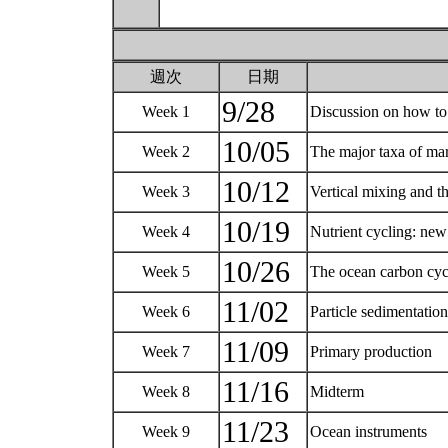
週次
日期
9/28
Week 1
Discussion on how to 
10/05
Week 2
The major taxa of ma
10/12
Week 3
Vertical mixing and 
10/19
Week 4
Nutrient cycling: new
10/26
Week 5
The ocean carbon cyc
11/02
Week 6
Particle sedimentatio
11/09
Week 7
Primary production
11/16
Week 8
Midterm
11/23
Week 9
Ocean instruments