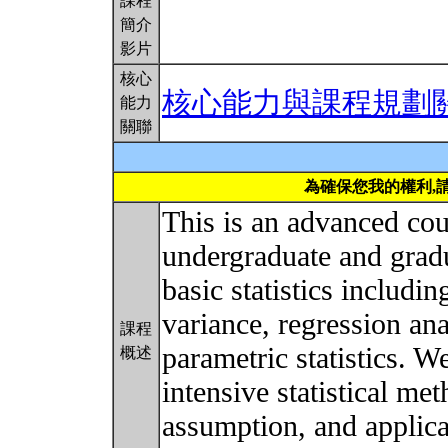
課程
簡介
影片
核心
核心能力與課程規劃
能力
關聯
為確保您我的權利,
This is an advanced cou
undergraduate and grad
basic statistics includi
variance, regression an
課程
parametric statistics. W
概述
intensive statistical me
assumption, and applica