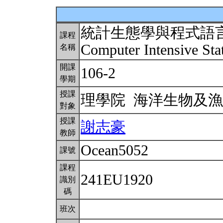
統計生態學與程式語
課程
Computer Intensive Stat
名稱
開課
106-2
學期
授課
理學院 海洋生物及
對象
授課
謝志豪
教師
Ocean5052
課號
課程
241EU1920
識別
碼
班次