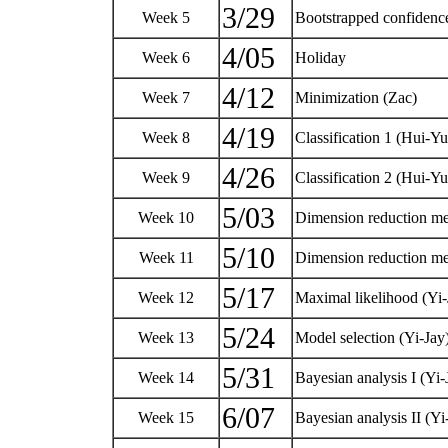
3/29
Week 5
Bootstrapped confidence
4/05
Week 6
Holiday
4/12
Week 7
Minimization (Zac)
4/19
Week 8
Classification 1 (Hui-Y
4/26
Week 9
Classification 2 (Hui-Y
5/03
Week 10
Dimension reduction m
5/10
Week 11
Dimension reduction m
5/17
Week 12
Maximal likelihood (Yi
5/24
Week 13
Model selection (Yi-Jay
5/31
Week 14
Bayesian analysis I (Yi
6/07
Week 15
Bayesian analysis II (Y