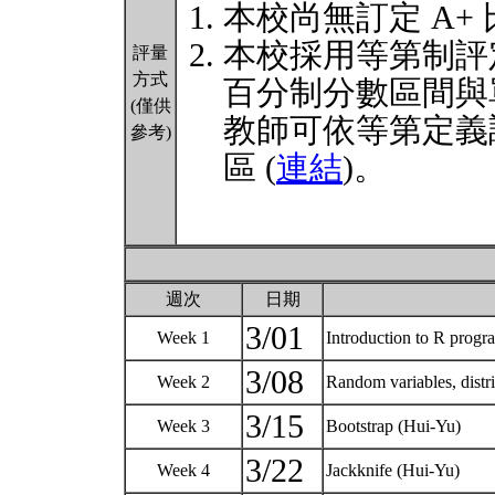
本校尚無訂定 A+
本校採用等第制評
評量
方式
百分制分數區間與
(僅供
教師可依等第定義
參考)
區 (
連結
)。
週次
日期
3/01
Week 1
Introduction to R progr
3/08
Week 2
Random variables, distri
3/15
Week 3
Bootstrap (Hui-Yu)
3/22
Week 4
Jackknife (Hui-Yu)