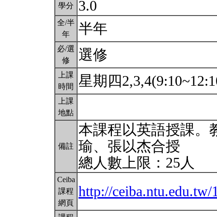
3.0
學分
全/半
半年
年
必/選
選修
修
上課
星期四2,3,4(9:10~12:1
時間
上課
地點
本課程以英語授課。教
瑜、張以杰合授
備註
總人數上限：25人
Ceiba
http://ceiba.ntu.edu.t
課程
網頁