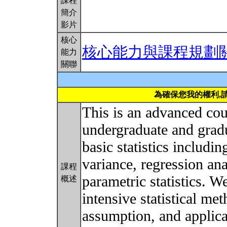
課程
簡介
影片
核心
核心能力與課程規劃
能力
關聯
為確保您我的權利,
This is an advanced cou
undergraduate and grad
basic statistics includi
variance, regression an
課程
parametric statistics. W
概述
intensive statistical me
assumption, and applica