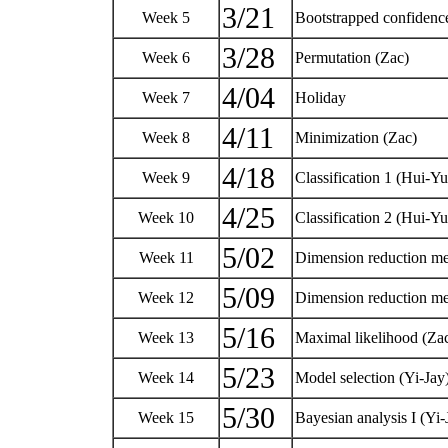
3/21
Week 5
Bootstrapped confidence
3/28
Week 6
Permutation (Zac)
4/04
Week 7
Holiday
4/11
Week 8
Minimization (Zac)
4/18
Week 9
Classification 1 (Hui-Y
4/25
Week 10
Classification 2 (Hui-Y
5/02
Week 11
Dimension reduction m
5/09
Week 12
Dimension reduction m
5/16
Week 13
Maximal likelihood (Za
5/23
Week 14
Model selection (Yi-Jay
5/30
Week 15
Bayesian analysis I (Yi