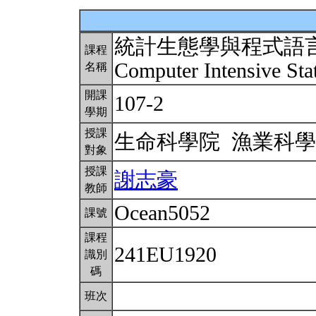
統計生態學與程式語
課程
Computer Intensive Stat
名稱
開課
107-2
學期
授課
生命科學院 漁業科
對象
授課
謝志豪
教師
Ocean5052
課號
課程
241EU1920
識別
碼
班次