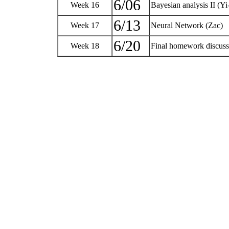
6/06
Week 16
Bayesian analysis II (Y
6/13
Week 17
Neural Network (Zac)
6/20
Week 18
Final homework discus