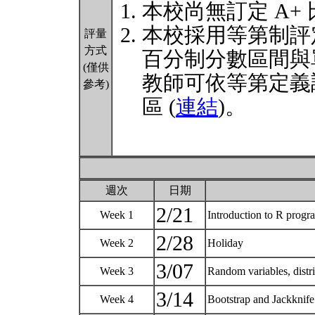
本校尚無訂定 A+
本校採用等第制評
評量
方式
百分制分數區間與
(僅供
教師可依等第定義
參考)
區 (
連結
)。
週次
日期
2/21
Week 1
Introduction to R progr
2/28
Week 2
Holiday
3/07
Week 3
Random variables, distri
3/14
Week 4
Bootstrap and Jackknif