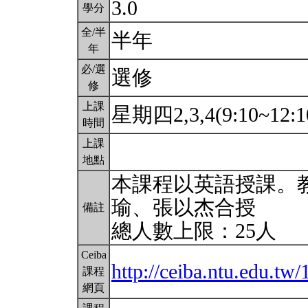
3.0
學分
全/半
半年
年
必/選
選修
修
上課
星期四2,3,4(9:10~12:1
時間
上課
地點
本課程以英語授課。教
瑜、張以杰合授
備註
總人數上限：25人
Ceiba
http://ceiba.ntu.edu.tw
課程
網頁