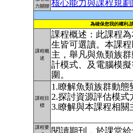
核心能力與課程規劃
力關聯
為確保您我的權利,
課程概述：此課程為
生皆可選讀。本課程
課程概
主，舉凡與魚類族群
述
計模式、及電腦模擬
圍。
1.瞭解魚類族群動
2.探討資源評估模
課程目
3.瞭解與本課程相
標
課程要
閱讀期刊，於課堂給