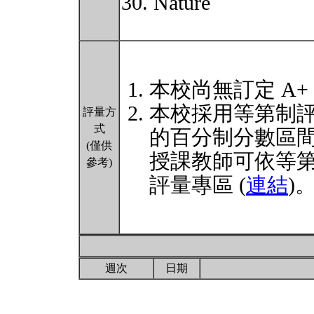
30. Nature
本校尚無訂定 A+
本校採用等第制
評量方
式
的百分制分數區
(僅供
授課教師可依等
參考)
評量專區 (
連結
)
週次
日期