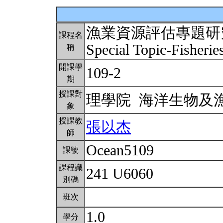
漁業資源評估專題研究
課程名
Special Topic-Fisherie
稱
開課學
109-2
期
授課對
理學院 海洋生物及
象
授課教
張以杰
師
Ocean5109
課號
課程識
241 U6060
別碼
班次
1.0
學分