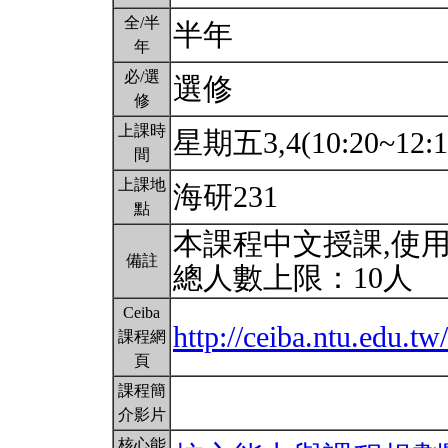
全/半
半年
年
必/選
選修
修
上課時
星期五3,4(10:20~12:
間
上課地
海研231
點
本課程中文授課,使
備註
總人數上限：10人
Ceiba
http://ceiba.ntu.edu.
課程網
頁
課程簡
介影片
核心能