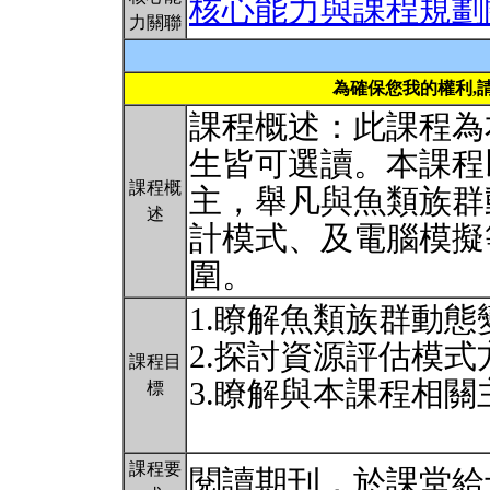
核心能力與課程規劃
力關聯
為確保您我的權利,
課程概述：此課程為
生皆可選讀。本課程
課程概
主，舉凡與魚類族群
述
計模式、及電腦模擬
圍。
1.瞭解魚類族群動
2.探討資源評估模
課程目
3.瞭解與本課程相
標
課程要
閱讀期刊，於課堂給