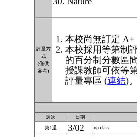
30. Nature
本校尚無訂定 A+
本校採用等第制
評量方
式
的百分制分數區
(僅供
授課教師可依等
參考)
評量專區 (
連結
)
週次
日期
3/02
第1週
no class