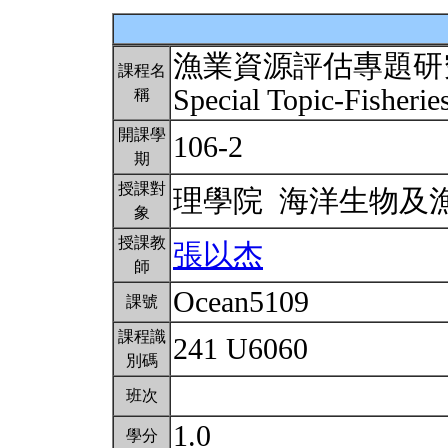
漁業資源評估專題研究
課程名
Special Topic-Fisherie
稱
開課學
106-2
期
授課對
理學院 海洋生物及
象
授課教
張以杰
師
Ocean5109
課號
課程識
241 U6060
別碼
班次
1.0
學分