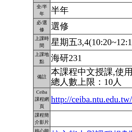
全/半
半年
年
必/選
選修
修
上課時
星期五3,4(10:20~12:
間
上課地
海研231
點
本課程中文授課,使
備註
總人數上限：10人
Ceiba
http://ceiba.ntu.edu.
課程網
頁
課程簡
介影片
核心能