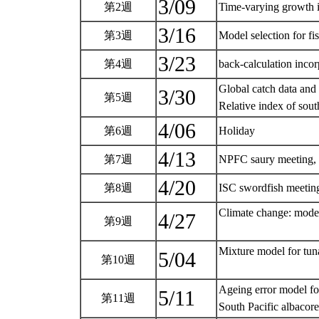
3/09
第2週
Time-varying growth
3/16
第3週
Model selection for 
3/23
第4週
back-calculation inco
Global catch data an
3/30
第5週
Relative index of sou
4/06
第6週
Holiday
4/13
第7週
NPFC saury meeting, 
4/20
第8週
ISC swordfish meeting
Climate change: mode
4/27
第9週
Mixture model for 
5/04
第10週
Ageing error model f
5/11
第11週
South Pacific a