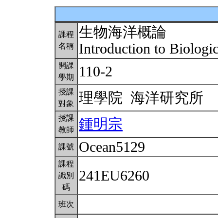
生物海洋概論
課程
Introduction to Biolog
名稱
開課
110-2
學期
授課
理學院 海洋研究所
對象
授課
鍾明宗
教師
Ocean5129
課號
課程
241EU6260
識別
碼
班次