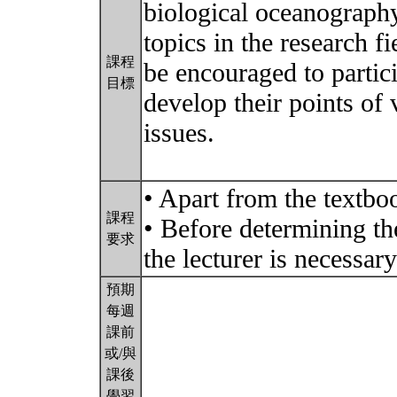
biological oceanograph
topics in the research f
課程
be encouraged to partici
目標
develop their points of 
issues.
• Apart from the textboo
課程
• Before determining th
要求
the lecturer is necessar
預期
每週
課前
或/與
課後
學習