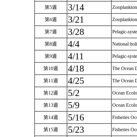
3/14
第5週
Zooplankto
3/21
第6週
Zooplankto
3/28
第7週
Pelagic-sys
4/4
第8週
National ho
4/11
第9週
Pelagic-sys
4/18
第10週
The Ocean 
4/25
第11週
The Ocean 
5/2
第12週
Ocean Ecol
5/9
第13週
Ocean Ecol
5/16
第14週
Fisheries O
5/23
第15週
Fisheries O