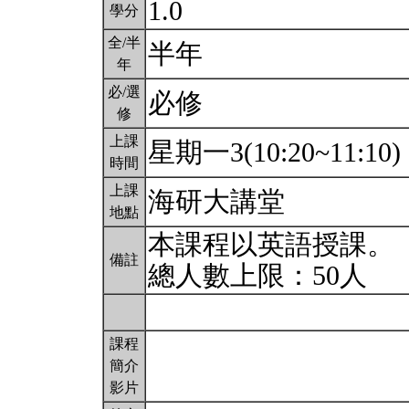
1.0
學分
全/半
半年
年
必/選
必修
修
上課
星期一3(10:20~11:10)
時間
上課
海研大講堂
地點
本課程以英語授課。
備註
總人數上限：50人
課程
簡介
影片