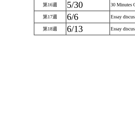
5/30
第16週
30 Minutes 
6/6
第17週
Essay discu
6/13
第18週
Essay discu