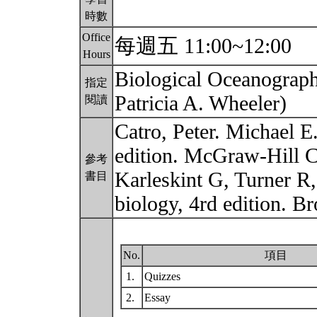
時數
Office
每週五 11:00~12:00
Hours
Biological Oceanography
指定
Patricia A. Wheeler)
閱讀
Catro, Peter. Michael E
edition. McGraw-Hill 
參考
Karleskint G, Turner R,
書目
biology, 4rd edition. 
No.
項目
1.
Quizzes
2.
Essay