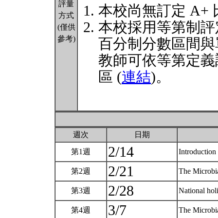
評量
本校尚無訂定 A+
方式
本校採用等第制評
(僅供
參考)
百分制分數區間與
教師可依等第定義
區 (
連結
)。
週次
日期
2/14
第1週
Introductio
2/21
第2週
The Microbi
2/28
第3週
National ho
3/7
第4週
The Microbi