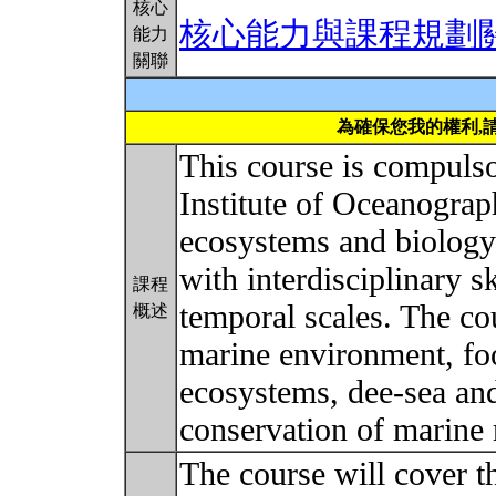
核心
核心能力與課程規劃
能力
關聯
為確保您我的權利,
This course is compulso
Institute of Oceanograp
ecosystems and biology
with interdisciplinary s
課程
temporal scales. The co
概述
marine environment, fo
ecosystems, dee-sea an
conservation of marine 
The course will cover 