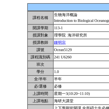
生物海洋概論
課程名稱
Introduction to Biological Oceano
開課學期
113-1
授課對象
理學院 海洋研究所
授課教師
鍾明宗
課號
Ocean5129
課程識別碼
241 U6260
班次
學分
1.0
全/半年
半年
必/選修
必修
上課時間
星期一3(10:20~11:10)
上課地點
海研大講堂
上下學期皆開課,全所碩士生必