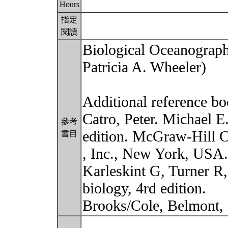
Hours
指定
閱讀
Biological Oceanography
Patricia A. Wheeler)
Additional reference bo
Catro, Peter. Michael E
參考
edition. McGraw-Hill 
書目
, Inc., New York, USA.
Karleskint G, Turner R,
biology, 4rd edition.
Brooks/Cole, Belmont