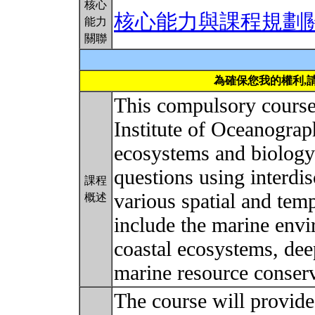
核心
核心能力與課程規劃
能力
關聯
為確保您我的權利,
This compulsory course 
Institute of Oceanograp
ecosystems and biology
questions using interdi
課程
various spatial and tem
概述
include the marine env
coastal ecosystems, de
marine resource conserv
The course will provide