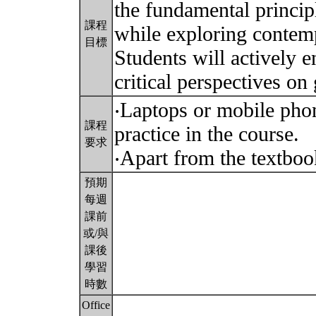
the fundamental princip
課程
while exploring contemp
目標
Students will actively 
critical perspectives on
‧Laptops or mobile phon
課程
practice in the course.
要求
‧Apart from the textboo
預期
每週
課前
或/與
課後
學習
時數
Office