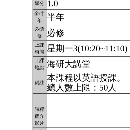
1.0
學分
全/半
半年
年
必/選
必修
修
上課
星期一3(10:20~11:10)
時間
上課
海研大講堂
地點
本課程以英語授課。
備註
總人數上限：50人
課程
簡介
影片