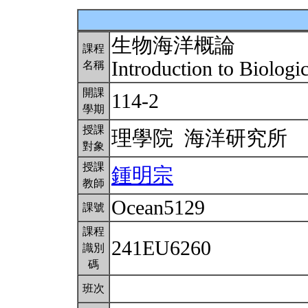
生物海洋概論
課程
Introduction to Biolog
名稱
開課
114-2
學期
授課
理學院 海洋研究所
對象
授課
鍾明宗
教師
Ocean5129
課號
課程
241EU6260
識別
碼
班次