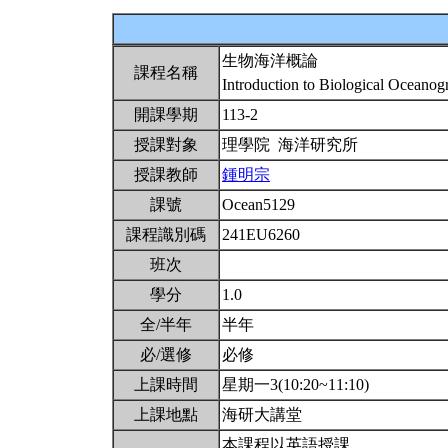
生物海洋概論
課程名稱
Introduction to Biological Oceano
開課學期
113-2
授課對象
理學院 海洋研究所
授課教師
鍾明宗
課號
Ocean5129
課程識別碼
241EU6260
班次
學分
1.0
全/半年
半年
必/選修
必修
上課時間
星期一3(10:20~11:10)
上課地點
海研大講堂
本課程以英語授課。