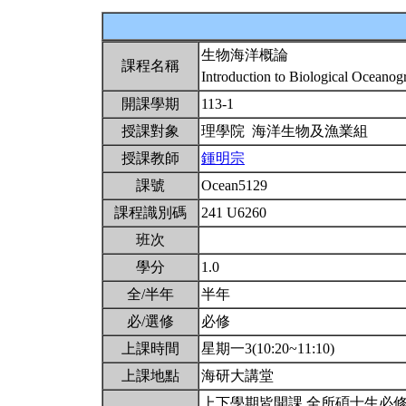
生物海洋概論
課程名稱
Introduction to Biological Oceano
開課學期
113-1
授課對象
理學院 海洋生物及漁業組
授課教師
鍾明宗
課號
Ocean5129
課程識別碼
241 U6260
班次
學分
1.0
全/半年
半年
必/選修
必修
上課時間
星期一3(10:20~11:10)
上課地點
海研大講堂
上下學期皆開課,全所碩士生必