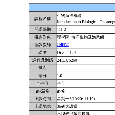
生物海洋概論
課程名稱
Introduction to Biological Oceano
開課學期
111-2
授課對象
理學院 海洋生物及漁業組
授課教師
鍾明宗
課號
Ocean5129
課程識別碼
241EU6260
班次
學分
1.0
全/半年
半年
必/選修
必修
上課時間
星期一3(10:20~11:10)
上課地點
海研大講堂
本課程以英語授課。