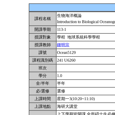
生物海洋概論
課程名稱
Introduction to Biological Oceano
開課學期
113-1
授課對象
學程 地球系統科學學程
授課教師
鍾明宗
課號
Ocean5129
課程識別碼
241 U6260
班次
學分
1.0
全/半年
半年
必/選修
選修
上課時間
星期一3(10:20~11:10)
上課地點
海研大講堂
上下學期皆開課,全所碩士生必