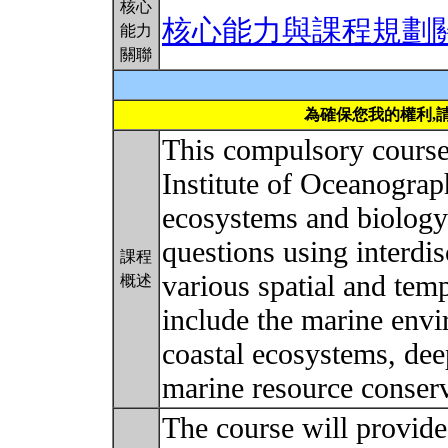
核心
核心能力與課程規劃
能力
關聯
為確保您我的權利,
This compulsory course 
Institute of Oceanograp
ecosystems and biology
questions using interdi
課程
various spatial and tem
概述
include the marine env
coastal ecosystems, de
marine resource conserv
The course will provide