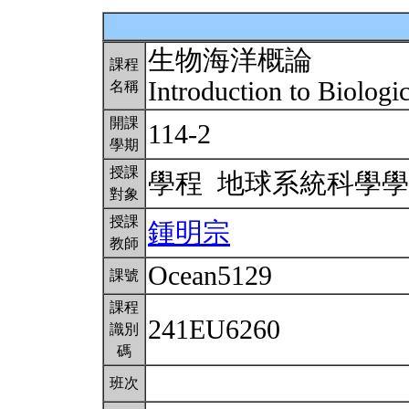
生物海洋概論
課程
Introduction to Biolog
名稱
開課
114-2
學期
授課
學程 地球系統科學
對象
授課
鍾明宗
教師
Ocean5129
課號
課程
241EU6260
識別
碼
班次