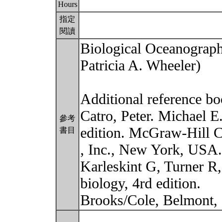
Hours
指定
閱讀
Biological Oceanography
Patricia A. Wheeler)
Additional reference bo
Catro, Peter. Michael E
參考
edition. McGraw-Hill 
書目
, Inc., New York, USA.
Karleskint G, Turner R,
biology, 4rd edition.
Brooks/Cole, Belmont