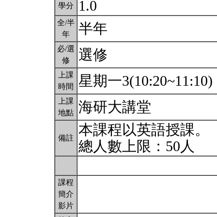
1.0
學分
全/半
半年
年
必/選
選修
修
上課
星期一3(10:20~11:10)
時間
上課
海研大講堂
地點
本課程以英語授課。
備註
總人數上限：50人
課程
簡介
影片