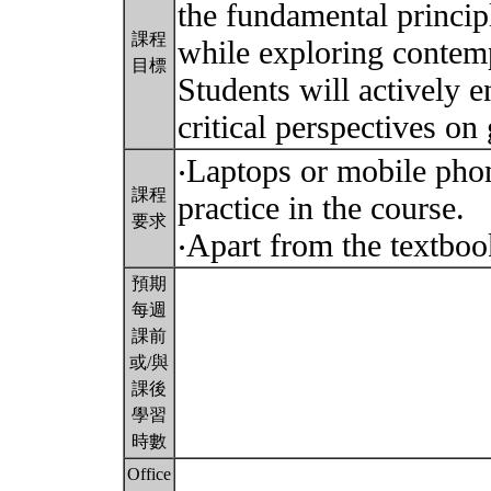
the fundamental princip
課程
while exploring contemp
目標
Students will actively 
critical perspectives on
‧Laptops or mobile phon
課程
practice in the course.
要求
‧Apart from the textboo
預期
每週
課前
或/與
課後
學習
時數
Office