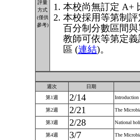
評量
本校尚無訂定 A+
方式
本校採用等第制評
(僅供
參考)
百分制分數區間與
教師可依等第定義
區 (
連結
)。
週次
日期
2/14
第1週
Introductio
2/21
第2週
The Microbi
2/28
第3週
National ho
3/7
第4週
The Microbi