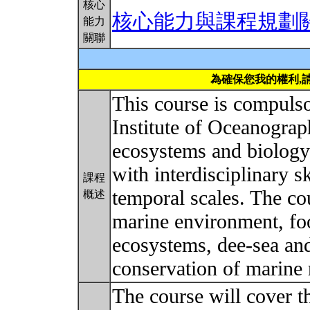
核心
核心能力與課程規劃
能力
關聯
為確保您我的權利,
This course is compulso
Institute of Oceanograp
ecosystems and biology
with interdisciplinary s
課程
temporal scales. The co
概述
marine environment, fo
ecosystems, dee-sea an
conservation of marine 
The course will cover 