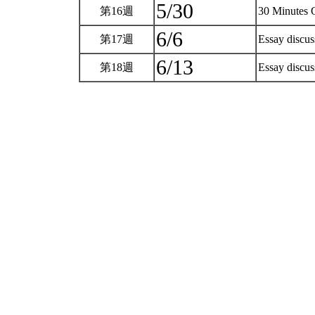
5/30
第16週
30 Minutes 
6/6
第17週
Essay discu
6/13
第18週
Essay discu