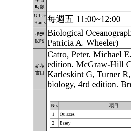
時數
Office
每週五 11:00~12:00
Hours
Biological Oceanography
指定
Patricia A. Wheeler)
閱讀
Catro, Peter. Michael E
edition. McGraw-Hill 
參考
Karleskint G, Turner R,
書目
biology, 4rd edition. 
No.
項目
1.
Quizzes
2.
Essay