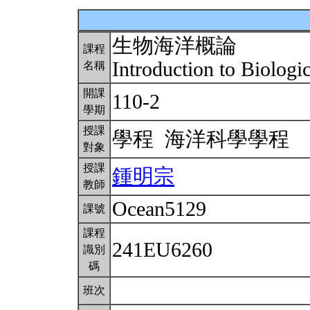
生物海洋概論
課程
Introduction to Biolog
名稱
開課
110-2
學期
授課
學程 海洋科學學程
對象
授課
鍾明宗
教師
Ocean5129
課號
課程
241EU6260
識別
碼
班次