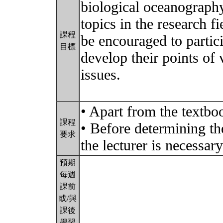
biological oceanograph
topics in the research f
課程
be encouraged to partici
目標
develop their points of 
issues.
• Apart from the textboo
課程
• Before determining th
要求
the lecturer is necessar
預期
每週
課前
或/與
課後
學習