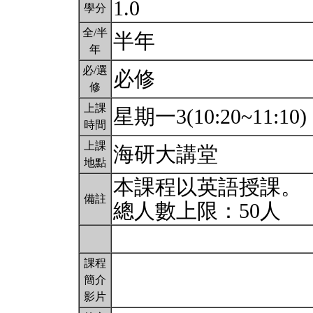
1.0
學分
全/半
半年
年
必/選
必修
修
上課
星期一3(10:20~11:10)
時間
上課
海研大講堂
地點
本課程以英語授課。
備註
總人數上限：50人
課程
簡介
影片