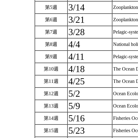
3/14
第5週
Zooplankto
3/21
第6週
Zooplankto
3/28
第7週
Pelagic-sys
4/4
第8週
National ho
4/11
第9週
Pelagic-sys
4/18
第10週
The Ocean 
4/25
第11週
The Ocean 
5/2
第12週
Ocean Ecol
5/9
第13週
Ocean Ecol
5/16
第14週
Fisheries O
5/23
第15週
Fisheries O