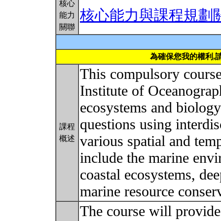
核心
核心能力與課程規劃
能力
關聯
為確保您我的權利,
This compulsory course 
Institute of Oceanograp
ecosystems and biology
questions using interdi
課程
various spatial and tem
概述
include the marine env
coastal ecosystems, de
marine resource conserv
The course will provide