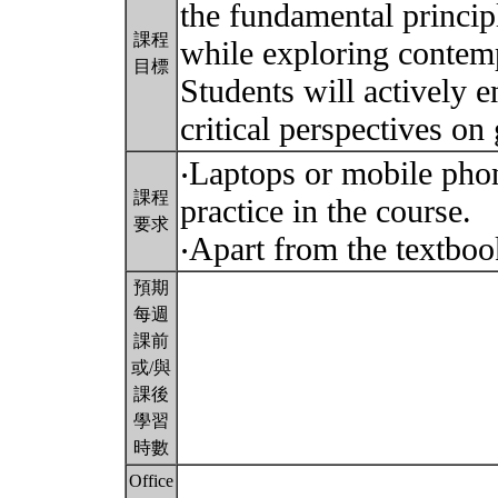
the fundamental princip
課程
while exploring contemp
目標
Students will actively 
critical perspectives on
‧Laptops or mobile phon
課程
practice in the course.
要求
‧Apart from the textboo
預期
每週
課前
或/與
課後
學習
時數
Office