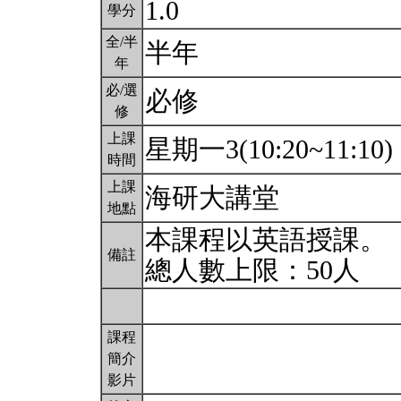
1.0
學分
全/半
半年
年
必/選
必修
修
上課
星期一3(10:20~11:10)
時間
上課
海研大講堂
地點
本課程以英語授課。
備註
總人數上限：50人
課程
簡介
影片