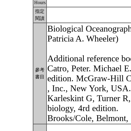
Hours
指定
閱讀
Biological Oceanography
Patricia A. Wheeler)
Additional reference bo
Catro, Peter. Michael E
參考
edition. McGraw-Hill 
書目
, Inc., New York, USA.
Karleskint G, Turner R,
biology, 4rd edition.
Brooks/Cole, Belmont