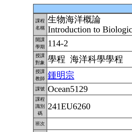
生物海洋概論
課程
Introduction to Biolog
名稱
開課
114-2
學期
授課
學程 海洋科學學程
對象
授課
鍾明宗
教師
Ocean5129
課號
課程
241EU6260
識別
碼
班次