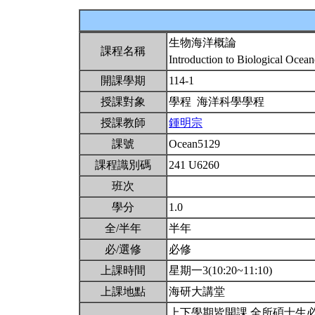
生物海洋概論
課程名稱
Introduction to Biological Oce
開課學期
114-1
授課對象
學程 海洋科學學程
授課教師
鍾明宗
課號
Ocean5129
課程識別碼
241 U6260
班次
學分
1.0
全/半年
半年
必/選修
必修
上課時間
星期一3(10:20~11:10)
上課地點
海研大講堂
上下學期皆開課,全所碩士生