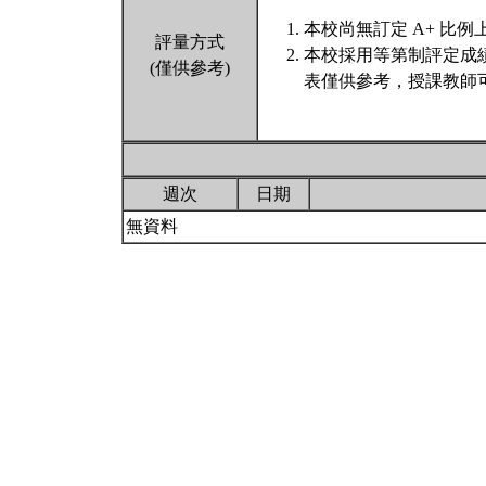
本校尚無訂定 A+ 比例
評量方式
本校採用等第制評定成
(僅供參考)
表僅供參考，授課教師
週次
日期
無資料