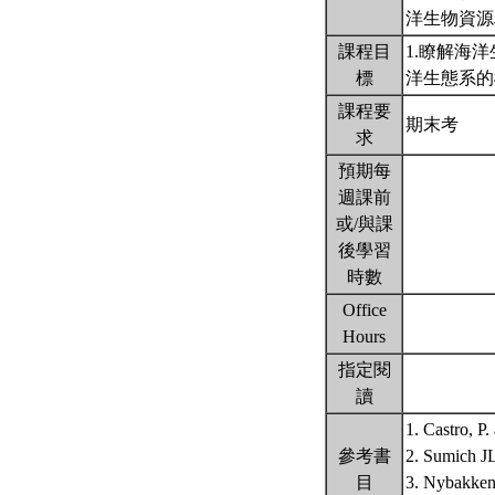
洋生物資
課程目
1.瞭解海
標
洋生態系
課程要
期末考
求
預期每
週課前
或/與課
後學習
時數
Office
Hours
指定閱
讀
1. Castro, P
參考書
2. Sumich JL
目
3. Nybakken,