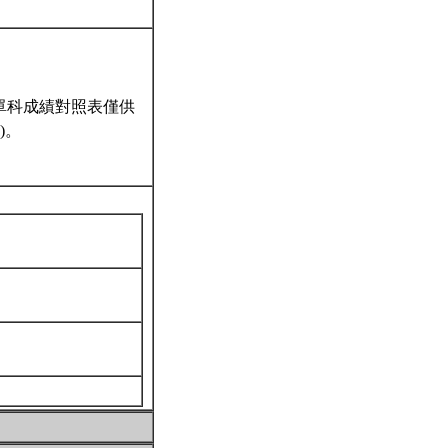
單科成績對照表僅供
)。