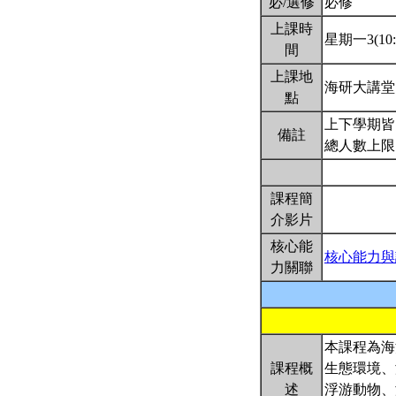
必/選修
必修
上課時
星期一3(10:2
間
上課地
海研大講
點
上下學期皆
備註
總人數上限
課程簡
介影片
核心能
核心能力與
力關聯
本課程為海
課程概
生態環境、
述
浮游動物、