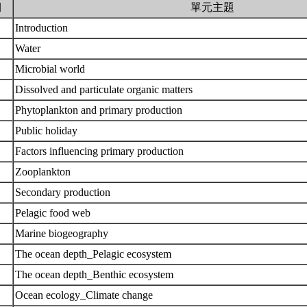
期
單元主題
Introduction
Water
Microbial world
Dissolved and particulate organic matters
Phytoplankton and primary production
Public holiday
Factors influencing primary production
Zooplankton
Secondary production
Pelagic food web
Marine biogeography
The ocean depth_Pelagic ecosystem
The ocean depth_Benthic ecosystem
Ocean ecology_Climate change