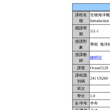
課程名
生物海洋概
稱
Introduction
開課學
111-1
期
授課對
學程 海洋
象
授課教
鍾明宗
師
課號
Ocean5129
課程識
241 U6260
別碼
班次
學分
1.0
全/半年
半年