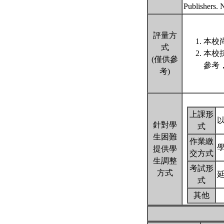
Publishers.
評量方
本校尚
式
本校
(僅供參
參考
考)
上課形
針對學
式
生困難
作業繳
提供學
交方式
生調整
考試形
方式
式
其他