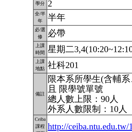
2
學分
全/半
半年
年
必/選
必帶
修
上課
星期二3,4(10:20~12:1
時間
上課
社科201
地點
限本系所學生(含輔系
且 限學號單號
備註
總人數上限：90人
外系人數限制：10人
Ceiba
http://ceiba.ntu.edu.t
課程