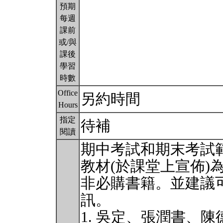
預期
每週
課前
或/與
課後
學習
時數
Office
另約時間
Hours
指定
待補
閱讀
期中考試和期末考試範
教材(於課堂上宣佈)
非必購書籍。並建議可參
訊。
1. 吳定、張潤書、陳