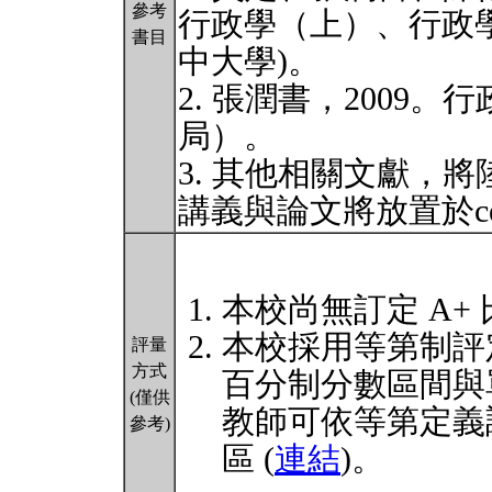
參考
行政學（上）、行政學
書目
中大學)。
2. 張潤書，2009
局）。
3. 其他相關文獻，
講義與論文將放置於c
本校尚無訂定 A+
本校採用等第制評
評量
方式
百分制分數區間與
(僅供
教師可依等第定義
參考)
區 (
連結
)。