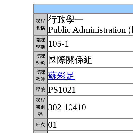
行政學一
課程
Public Administration (
名稱
開課
105-1
學期
授課
國際關係組
對象
授課
蘇彩足
教師
PS1021
課號
課程
302 10410
識別
碼
01
班次