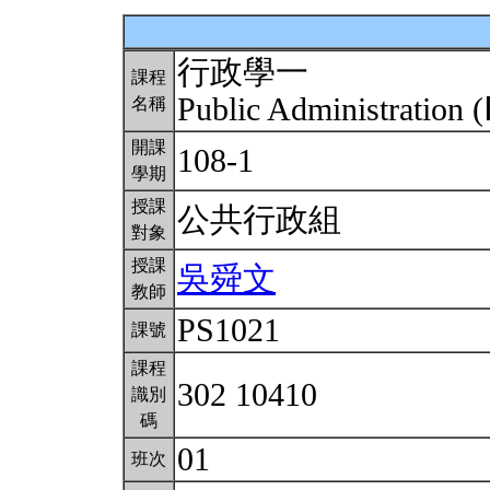
行政學一
課程
Public Administration (
名稱
開課
108-1
學期
授課
公共行政組
對象
授課
吳舜文
教師
PS1021
課號
課程
302 10410
識別
碼
01
班次