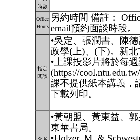
時數
另約時間 備註： Offi
Office
email預約面談時段。 Ema
Hours
•吳定、張潤書、陳德禹
政學(上)、(下)。新
•上課投影片將於每週
指定
(https://cool.nt
閱讀
課不提供紙本講義，請
下載列印。
•黃朝盟、黃東益、郭昱
東華書局。
•Holzer, M. & Schweste
參考