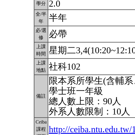
2.0
學分
全/半
半年
年
必/選
必帶
修
上課
星期二3,4(10:20~12:1
時間
上課
社科102
地點
限本系所學生(含輔系、
學士班一年級
備註
總人數上限：90人
外系人數限制：10人
Ceiba
http://ceiba.ntu.edu.t
課程