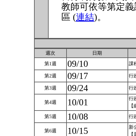
教師可依等第定義
區 (
連結
)。
週次
日期
09/10
第1週
課
09/17
第2週
行
09/24
第3週
行
行
10/01
第4週
【
10/08
第5週
行
新
10/15
第6週
【