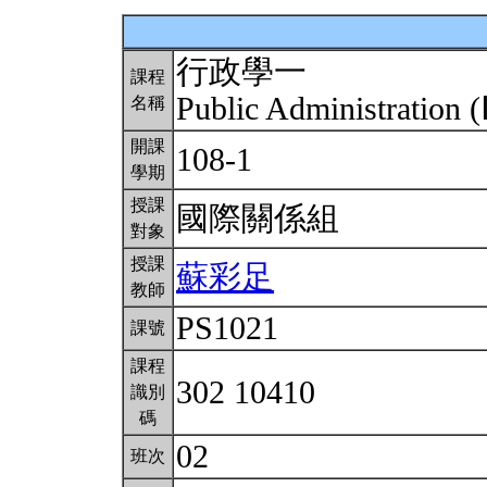
行政學一
課程
Public Administration (
名稱
開課
108-1
學期
授課
國際關係組
對象
授課
蘇彩足
教師
PS1021
課號
課程
302 10410
識別
碼
02
班次