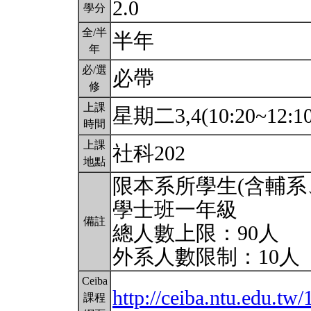
2.0
學分
全/半
半年
年
必/選
必帶
修
上課
星期二3,4(10:20~12:1
時間
上課
社科202
地點
限本系所學生(含輔系、
學士班一年級
備註
總人數上限：90人
外系人數限制：10人
Ceiba
http://ceiba.ntu.edu.t
課程