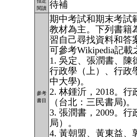
指定
待補
閱讀
期中考試和期末考試範
教材為主。下列書籍
習自己尋找資料和答
可參考Wikipedia記
1. 吳定、張潤書、陳
行政學（上）、行政學
中大學)。
2. 林鍾沂，2018
參考
（台北：三民書局)。
書目
3. 張潤書，2009
局）。
4. 黃朝盟、黃東益、