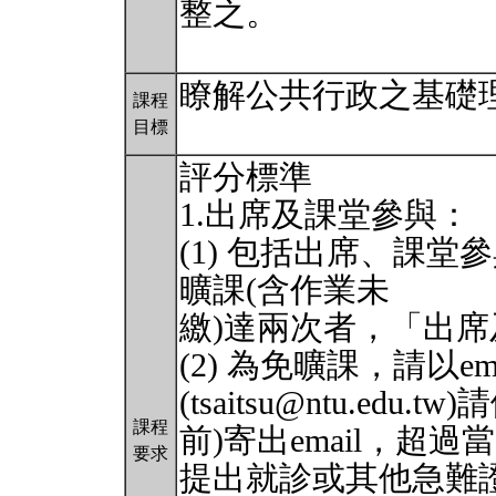
整之。
瞭解公共行政之基礎
課程
目標
評分標準
1.出席及課堂參與：
(1) 包括出席、課堂
曠課(含作業未
繳)達兩次者，「出
(2) 為免曠課，請以e
(tsaitsu@ntu.edu
課程
前)寄出email，超過
要求
提出就診或其他急難