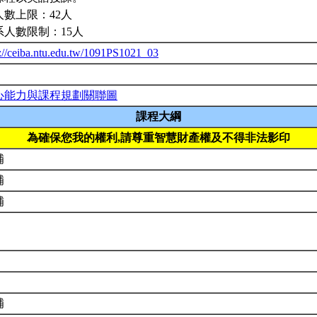
人數上限：42人
系人數限制：15人
p://ceiba.ntu.edu.tw/1091PS1021_03
心能力與課程規劃關聯圖
課程大綱
為確保您我的權利,請尊重智慧財產權及不得非法影印
補
補
補
補