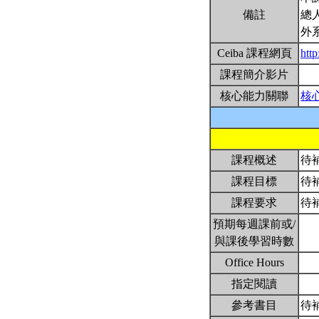
備註
總
外
Ceiba 課程網頁
htt
課程簡介影片
核心能力關聯
核
課程概述
待
課程目標
待
課程要求
待
預期每週課前或/
與課後學習時數
Office Hours
指定閱讀
參考書目
待