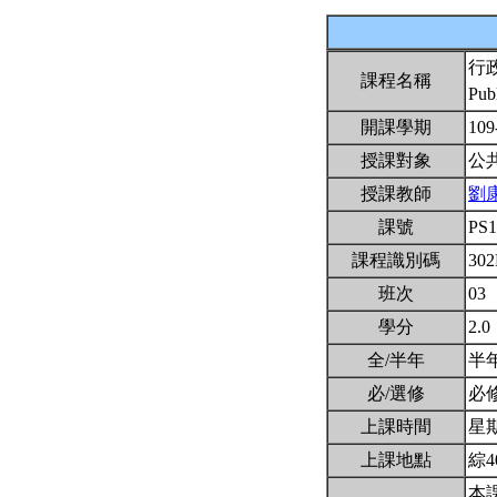
行
課程名稱
Publ
開課學期
109
授課對象
公
授課教師
劉
課號
PS
課程識別碼
302
班次
03
學分
2.0
全/半年
半
必/選修
必
上課時間
星期二
上課地點
綜4
本