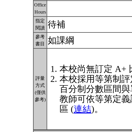
Office
Hours
指定
待補
閱讀
參考
如課綱
書目
本校尚無訂定 A+
本校採用等第制評
評量
方式
百分制分數區間與
(僅供
教師可依等第定義
參考)
區 (
連結
)。