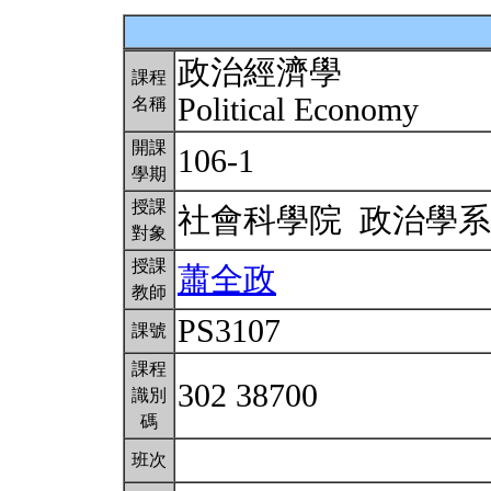
政治經濟學
課程
Political Economy
名稱
開課
106-1
學期
授課
社會科學院 政治學
對象
授課
蕭全政
教師
PS3107
課號
課程
302 38700
識別
碼
班次