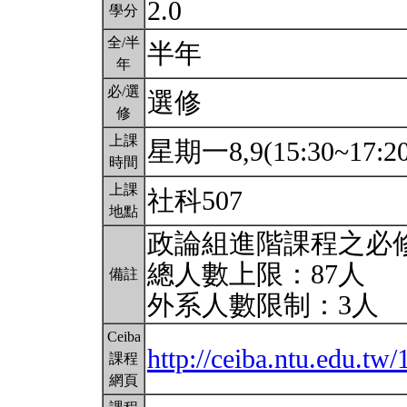
2.0
學分
全/半
半年
年
必/選
選修
修
上課
星期一8,9(15:30~17:2
時間
上課
社科507
地點
政論組進階課程之必
總人數上限：87人
備註
外系人數限制：3人
Ceiba
http://ceiba.ntu.edu.t
課程
網頁