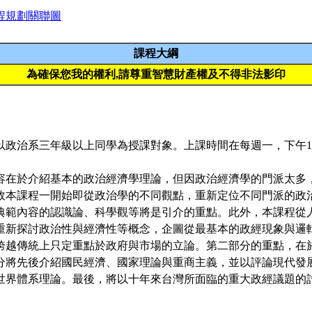
程規劃關聯圖
課程大綱
為確保您我的權利,請尊重智慧財產權及不得非法影印
系三年級以上同學為授課對象。上課時間在每週一，下午15:30
於介紹基本的政治經濟學理論，但因政治經濟學的門派太多
故本課程一開始即從政治學的不同觀點，重新定位不同門派的政
典範內容的認識論、科學觀等將是引介的重點。此外，本課程從
重新探討政治性與經濟性等概念，企圖從最基本的政經現象與邏
跨越傳統上只定重點於政府與市場的立論。第二部分的重點，在
分將先後介紹國民經濟、國家理論與重商主義，並以評論現代發
世界體系理論。最後，將以十年來台灣所面臨的重大政經議題的