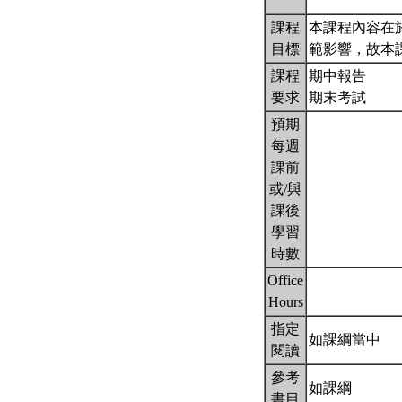
課程
本課程內容在
目標
範影響，故本
課程
期中報告
要求
期末考試
預期
每週
課前
或/與
課後
學習
時數
Office
Hours
指定
如課綱當中
閱讀
參考
如課綱
書目