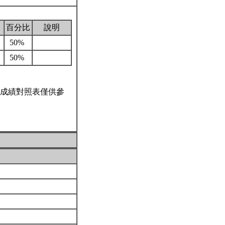
百分比
說明
50%
50%
成績對照表僅供參