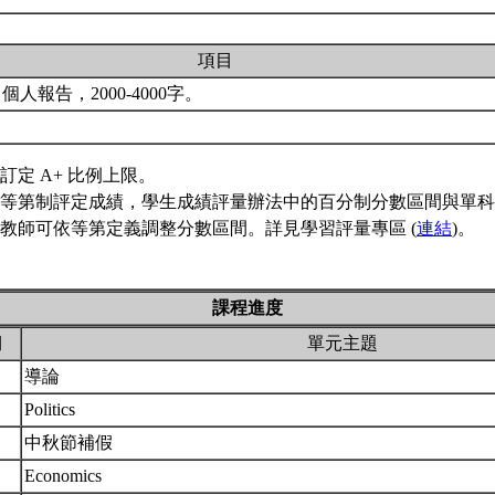
項目
人報告，2000-4000字。
訂定 A+ 比例上限。
等第制評定成績，學生成績評量辦法中的百分制分數區間與單科
教師可依等第定義調整分數區間。詳見學習評量專區 (
連結
)。
課程進度
期
單元主題
導論
Politics
中秋節補假
Economics