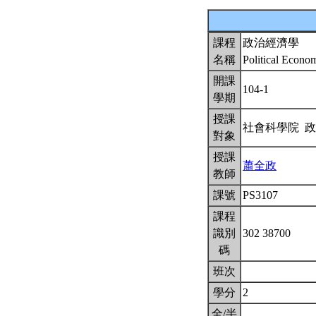
課程
政治經濟學
名稱
Political Econ
開課
104-1
學期
授課
社會科學院 
對象
授課
蕭全政
教師
課號
PS3107
課程
識別
302 38700
碼
班次
學分
2
全/半