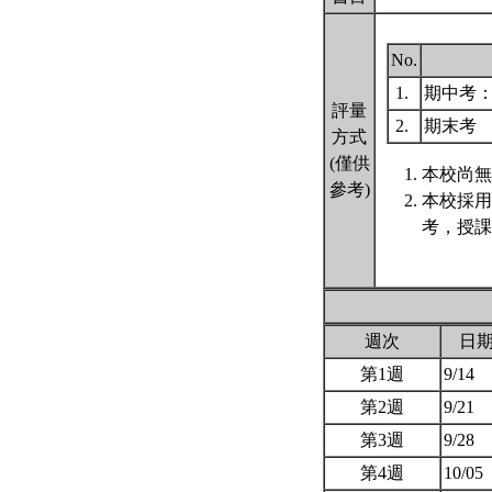
No.
1.
期中考：個
評量
2.
期末考
方式
(僅供
本校尚無
參考)
本校採用
考，授課
週次
日
第1週
9/14
第2週
9/21
第3週
9/28
第4週
10/05