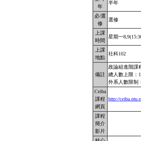
半年
年
必/選
選修
修
上課
星期一8,9(15:30
時間
上課
社科102
地點
政論組進階課
備註
總人數上限：1
外系人數限制：
Ceiba
課程
http://ceiba.nt
網頁
課程
簡介
影片
核心