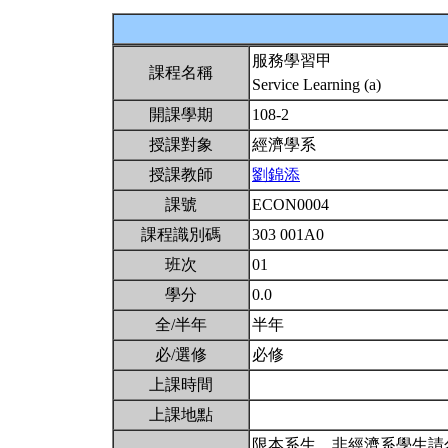
服務學習甲
課程名稱
Service Learning (a)
開課學期
108-2
授課對象
經濟學系
授課教師
劉錦添
課號
ECON0004
課程識別碼
303 001A0
班次
01
學分
0.0
全/半年
半年
必/選修
必修
上課時間
上課地點
限本系生，非經濟系學生請勿選修此課