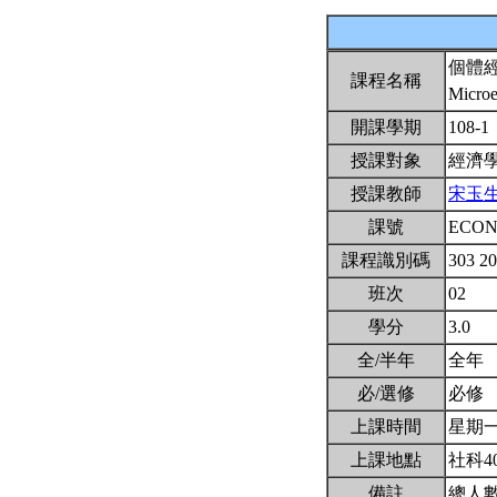
個體
課程名稱
Microe
開課學期
108-1
授課對象
經濟
授課教師
宋玉
課號
ECON
課程識別碼
303 2
班次
02
學分
3.0
全/半年
全年
必/選修
必修
上課時間
星期一6,
上課地點
社科4
備註
總人數