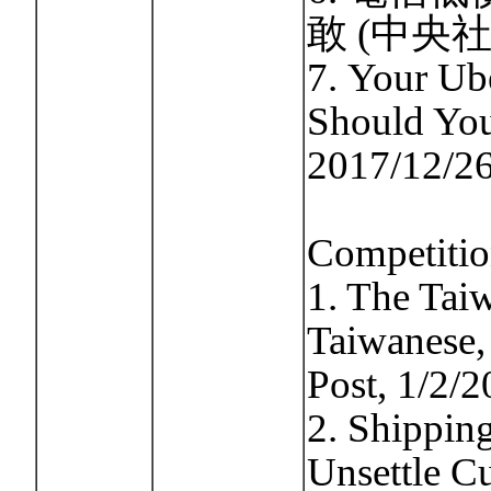
敢 (中央社 2
7. Your Ub
Should You
2017/12/26
Competitio
1. The Tai
Taiwanese,
Post, 1/2/2
2. Shipping
Unsettle Cu