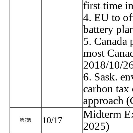
first time 
4. EU to off
battery pla
5. Canada p
most Canad
2018/10/26
6. Sask. en
carbon tax 
approach 
Midterm Ex
10/17
第7週
2025)