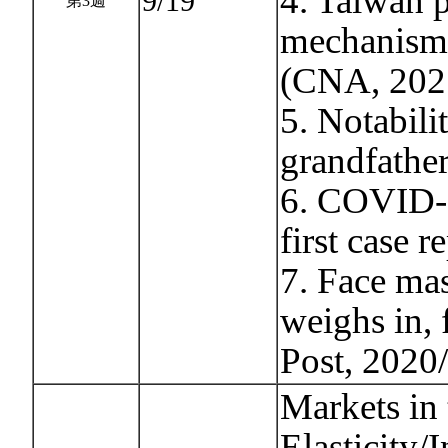
4. Taiwan p
9/19
第3週
mechanism 
(CNA, 202
5. Notabili
grandfather
6. COVID-1
first case 
7. Face ma
weighs in, 
Post, 2020
Markets in
Elasticity/