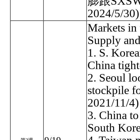
膨跟SXSW
2024/5/30
Markets in
Supply an
1. S. Korea
China tight
2. Seoul lo
stockpile f
2021/11/4)
3. China to
South Kore