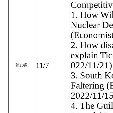
Competitiv
1. How Wil
Nuclear De
(Economist
2. How dis
explain Ti
022/11/21)
11/7
第10週
3. South K
Faltering 
2022/11/15
4. The Gui