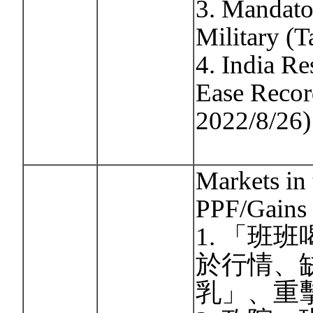
3. Mandato
Military (T
4. India Re
Ease Recor
2022/8/26)
Markets in
PPF/Gains 
1. 「班
於行情、
乳」、重擊羊