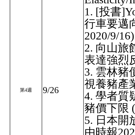
1. [投書]
行車要邁向
2020/9/16)
2. 向山
表達強烈反對
3. 雲林
視養豬產業 (
9/26
第4週
4. 學者
豬價下限 (聯
5. 日本
由時報2020