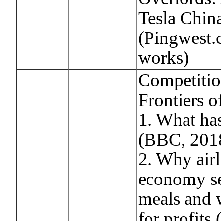
Tesla Chin
(Pingwest.
works)
Competitio
Frontiers 
1. What ha
(BBC, 2018
2. Why airl
economy se
meals and w
for profits