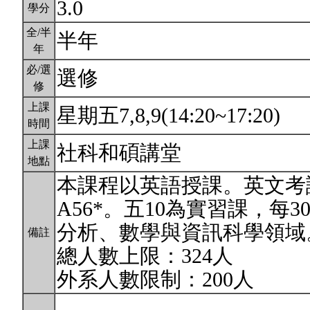
3.0
學分
全/半
半年
年
必/選
選修
修
上課
星期五7,8,9(14:20~17:20)
時間
上課
社科和碩講堂
地點
本課程以英語授課。英文考
A56*。五10為實習課，每3
分析、數學與資訊科學領域
備註
總人數上限：324人
外系人數限制：200人