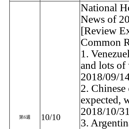
National Ho
News of 20
[Review Ex
Common Re
1. Venezue
and lots of
2018/09/14
2. Chinese
expected,
2018/10/31
10/10
第6週
3. Argentin