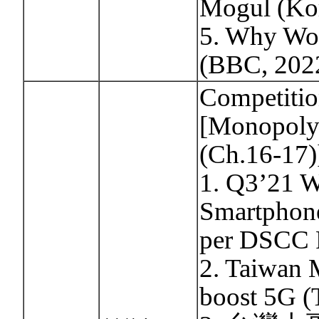
Mogul (Kor
5. Why Wor
(BBC, 202
Competitio
[Monopoly/
(Ch.16-17)
1. Q3’21 W
Smartphon
per DSCC 
2. Taiwan M
boost 5G (