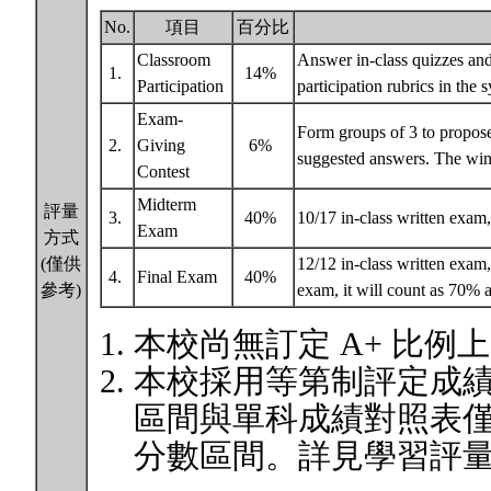
No.
項目
百分比
Classroom
Answer in-class quizzes and 
1.
14%
Participation
participation rubrics in the 
Exam-
Form groups of 3 to propose
2.
Giving
6%
suggested answers. The winn
Contest
Midterm
評量
3.
40%
10/17 in-class written exa
Exam
方式
(僅供
12/12 in-class written exam,
4.
Final Exam
40%
參考)
exam, it will count as 70%
本校尚無訂定 A+ 比例
本校採用等第制評定成
區間與單科成績對照表
分數區間。詳見學習評量專