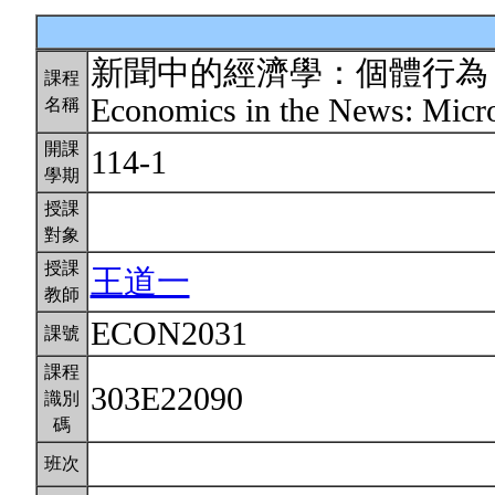
新聞中的經濟學：個體行為
課程
Economics in the News: Micr
名稱
開課
114-1
學期
授課
對象
授課
王道一
教師
ECON2031
課號
課程
303E22090
識別
碼
班次