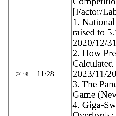
Competitio
[Factor/La
1. National
raised to 
2020/12/31
2. How Pre
Calculated
2023/11/20
11/28
第13週
3. The Pan
Game (New
4. Giga-Sw
Overlords: