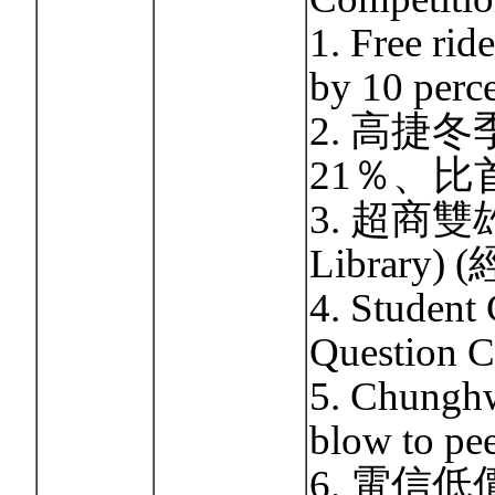
1. Free rid
by 10 perce
2. 高捷
21％、比首
3. 超商雙
Library)
4. Student 
Question Co
5. Chunghw
blow to pee
6. 電信