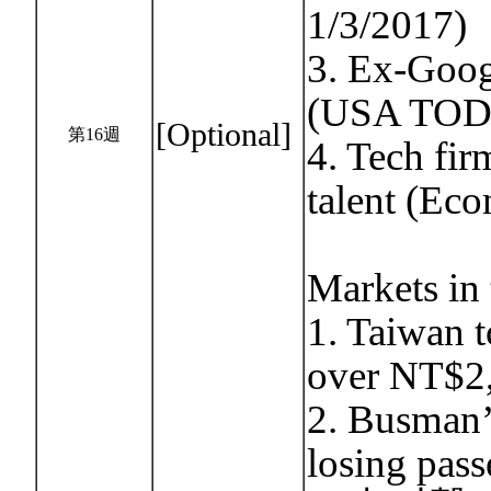
1/3/2017)
3. Ex-Goog
(USA TODA
[Optional]
第16週
4. Tech fir
talent (Eco
Markets in
1. Taiwan t
over NT$2,
2. Busman’
losing pas