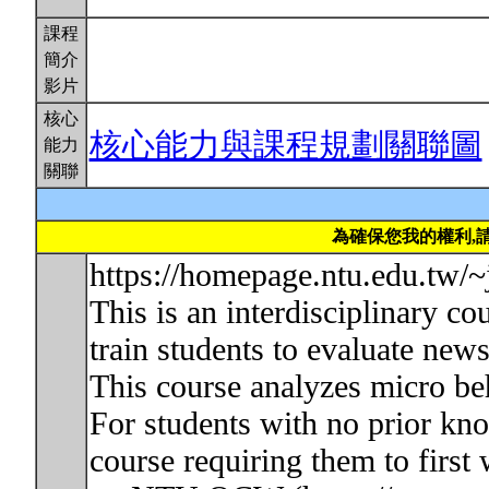
課程
簡介
影片
核心
核心能力與課程規劃關聯圖
能力
關聯
為確保您我的權利,
https://homepage.ntu.edu.tw/
This is an interdisciplinary 
train students to evaluate news
This course analyzes micro b
For students with no prior kno
course requiring them to first