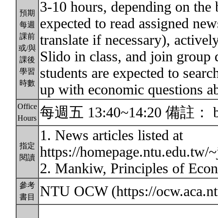
3-10 hours, depending on the 
預期
expected to read assigned news
每週
translate if necessary), active
課前
或/與
Slido in class, and join group 
課後
students are expected to searc
學習
時數
up with economic questions 
Office
每週五 13:40~14:20 備註： befor
Hours
1. News articles listed at
指定
https://homepage.ntu.edu.tw/
閱讀
2. Mankiw, Principles of Eco
參考
NTU OCW (https://ocw.aca.n
書目