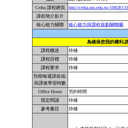
Ceiba 課程網頁
http://ceiba.ntu.edu.tw/1082E
課程簡介影片
核心能力關聯
核心能力與課程規劃關聯圖
為確保您我的權利,
課程概述
待補
課程目標
待補
課程要求
待補
預期每週課前或/
與課後學習時數
Office Hours
另約時間
指定閱讀
待補
參考書目
待補