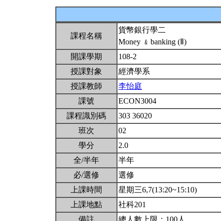
貨幣銀行學二
課程名稱
Money ﹠banking (Ⅱ)
開課學期
108-2
授課對象
經濟學系
授課教師
李怡庭
課號
ECON3004
課程識別碼
303 36020
班次
02
學分
2.0
全/半年
半年
必/選修
選修
上課時間
星期三6,7(13:20~15:10)
上課地點
社科201
備註
總人數上限：100人