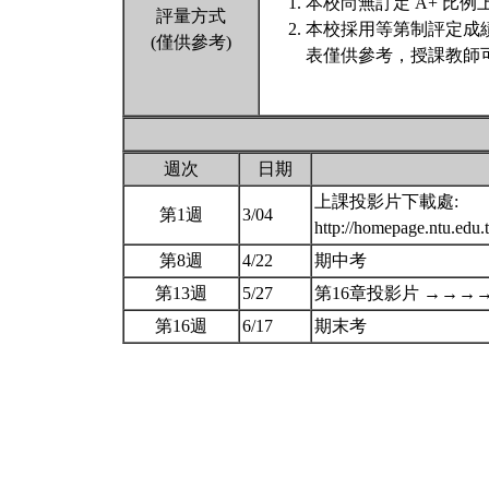
本校尚無訂定 A+ 比例
評量方式
本校採用等第制評定成
(僅供參考)
表僅供參考，授課教師
週次
日期
上課投影片下載處:
第1週
3/04
http://homepage.ntu.edu
第8週
4/22
期中考
第13週
5/27
第16章投影片 →→
第16週
6/17
期末考