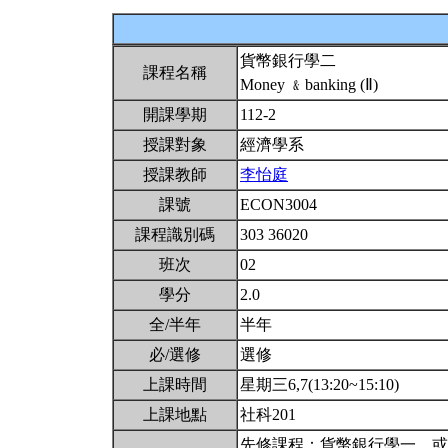
貨幣銀行學二
課程名稱
Money ﹠banking (Ⅱ)
開課學期
112-2
授課對象
經濟學系
授課教師
李怡庭
課號
ECON3004
課程識別碼
303 36020
班次
02
學分
2.0
全/半年
半年
必/選修
選修
上課時間
星期三6,7(13:20~15:10)
上課地點
社科201
先修課程：貨幣銀行學一，或