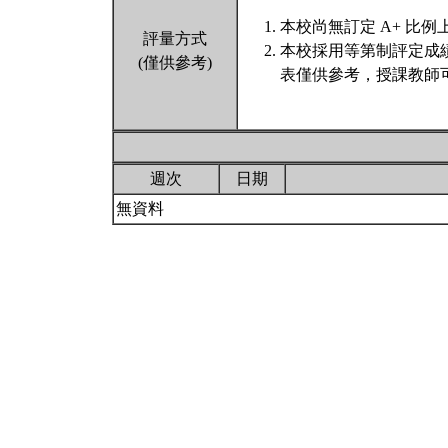
本校尚無訂定 A+ 比例
評量方式
本校採用等第制評定成
(僅供參考)
表僅供參考，授課教師
週次
日期
無資料