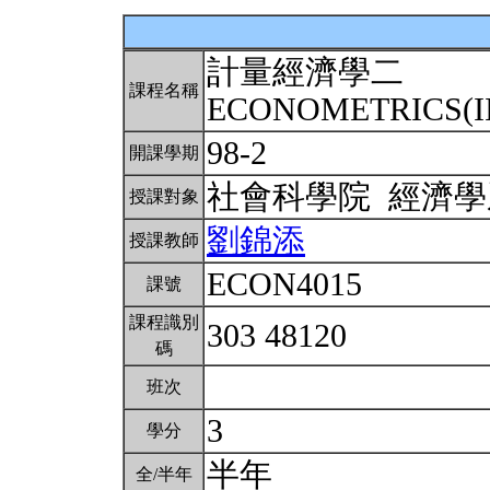
計量經濟學二
課程名稱
ECONOMETRICS(I
98-2
開課學期
社會科學院 經濟
授課對象
劉錦添
授課教師
ECON4015
課號
課程識別
303 48120
碼
班次
3
學分
半年
全/半年