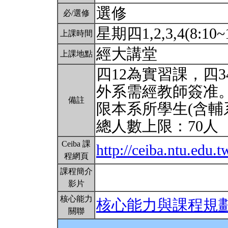
選修
必/選修
星期四1,2,3,4(8:10~
上課時間
經大講堂
上課地點
四12為實習課，四
外系需經教師簽准
備註
限本系所學生(含輔
總人數上限：70人
Ceiba 課
http://ceiba.ntu.edu.
程網頁
課程簡介
影片
核心能力
核心能力與課程規
關聯