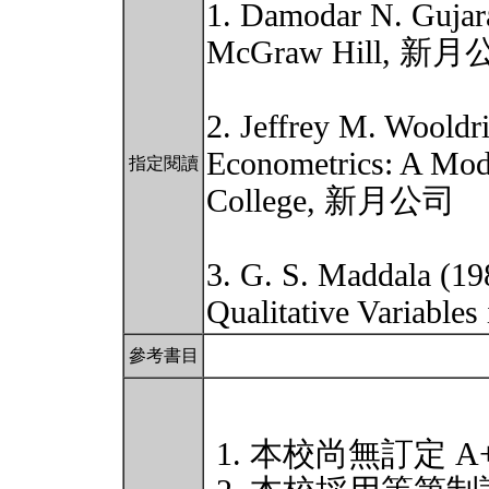
1. Damodar N. Gujara
McGraw Hill, 新月
2. Jeffrey M. Wooldr
Econometrics: A Mod
指定閱讀
College, 新月公司
3. G. S. Maddala (19
Qualitative Variables
參考書目
本校尚無訂定 A