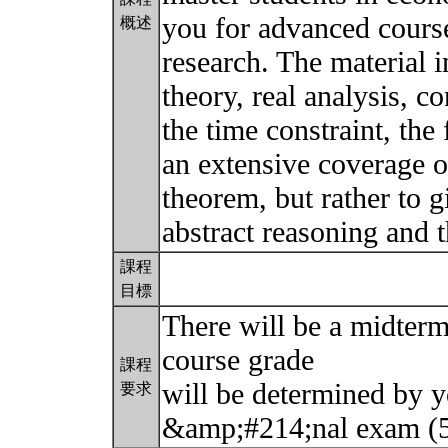
you for advanced cours
概述
research. The material 
theory, real analysis, 
the time constraint, the
an extensive coverage 
theorem, but rather to g
abstract reasoning and
課程
目標
There will be a midter
course grade
課程
will be determined by 
要求
&amp;#214;nal exam 