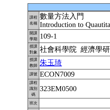
數量方法入門
課程
Introduction to Quauti
名稱
開課
109-1
學期
授課
社會科學院 經濟學
對象
授課
朱玉琦
教師
ECON7009
課號
課程
323EM0500
識別
碼
班次