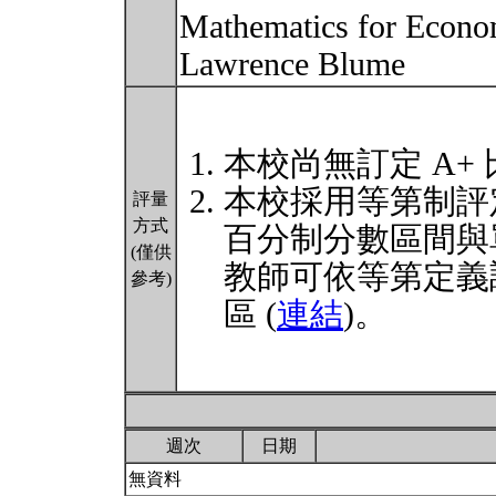
Mathematics for Econom
Lawrence Blume
本校尚無訂定 A+
本校採用等第制評
評量
方式
百分制分數區間與
(僅供
教師可依等第定義
參考)
區 (
連結
)。
週次
日期
無資料