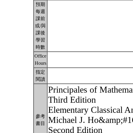
預期
每週
課前
或/與
課後
學習
時數
Office
Hours
指定
閱讀
Principales of Mathemat
Third Edition
Elementary Classical A
參考
Michael J. Ho&amp;#1
書目
Second Edition