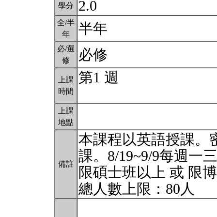
2.0
學分
全/半
半年
年
必/選
必修
修
第1 週
上課
時間
上課
地點
本課程以英語授課。
課。8/19~9/9每週一三五
備註
限碩士班以上 或 限
總人數上限：80人