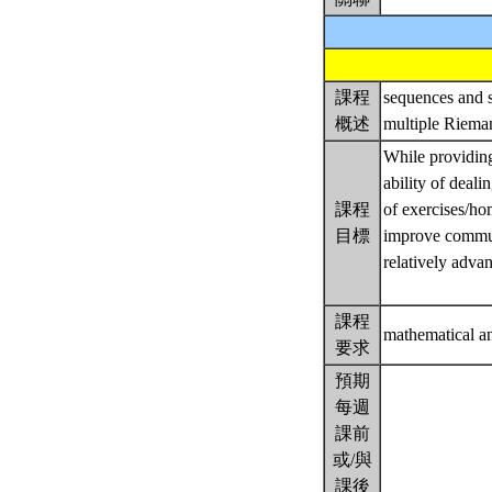
課程
sequences and se
概述
multiple Rieman
While providing
ability of deali
課程
of exercises/hom
目標
improve communi
relatively adv
課程
mathematical an
要求
預期
每週
課前
或/與
課後