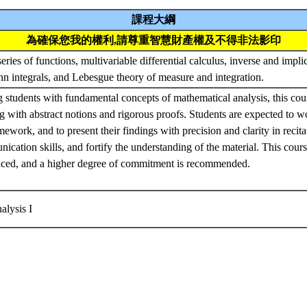
課程大綱
為確保您我的權利,請尊重智慧財產權及不得非法影印
ries of functions, multivariable differential calculus, inverse and impli
n integrals, and Lebesgue theory of measure and integration.
 students with fundamental concepts of mathematical analysis, this cour
ng with abstract notions and rigorous proofs. Students are expected to w
ework, and to present their findings with precision and clarity in recita
cation skills, and fortify the understanding of the material. This cours
anced, and a higher degree of commitment is recommended.
alysis I