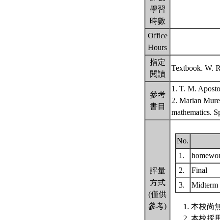
學習
時數
Office
Hours
指定
Textbook. W. Ru
閱讀
1. T. M. Aposto
參考
2. Marian Mures
書目
mathematics. S
No.
1.
homework
2.
Final
評量
方式
3.
Midterm
(僅供
參考)
本校尚無
本校採