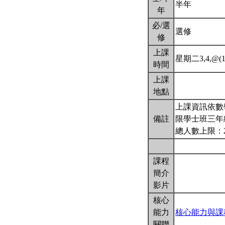
半年
年
必/選
選修
修
上課
星期二3,4,@(10
時間
上課
地點
上課資訊依數
備註
限學士班三年
總人數上限：
課程
簡介
影片
核心
能力
核心能力與課
關聯