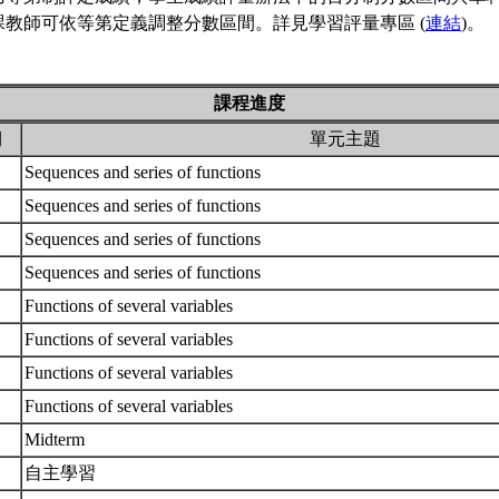
課教師可依等第定義調整分數區間。詳見學習評量專區 (
連結
)。
課程進度
期
單元主題
Sequences and series of functions
Sequences and series of functions
Sequences and series of functions
Sequences and series of functions
Functions of several variables
Functions of several variables
Functions of several variables
Functions of several variables
Midterm
自主學習