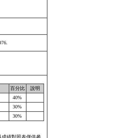
1976.
百分比
說明
40%
30%
30%
科成績對照表僅供參