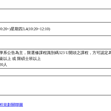
:20~)星期四3,4(10:20~12:10)
學系公告為主，限選修課程識別碼323 U開頭之課程，方可認定
級以上 或 限碩士班以上
20人
程規劃關聯圖