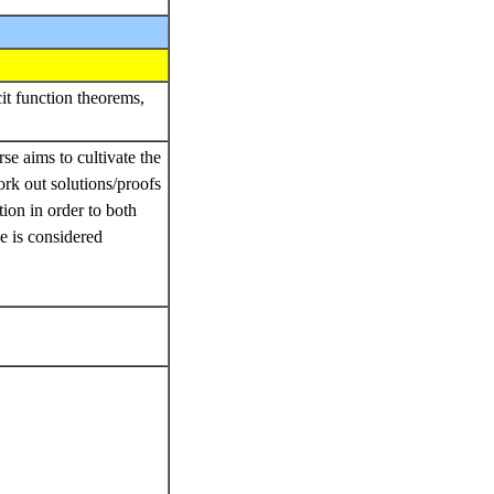
cit function theorems,
se aims to cultivate the
ork out solutions/proofs
tion in order to both
e is considered