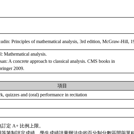
din: Principles of mathematical analysis, 3rd edition, McGraw-Hill, 
l: Mathematical analysis.
an: A concrete approach to classical analysis. CMS books in
pringer 2009.
項目
, quizzes and (oral) performance in recitation
訂定 A+ 比例上限。
用等第制評定成績，學生成績評量辦法中的百分制分數區間與單