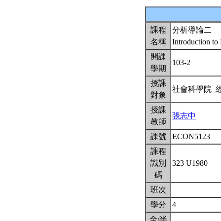
課程
分析導論二
名稱
Introduction to
開課
103-2
學期
授課
社會科學院 
對象
授課
張志中
教師
課號
ECON5123
課程
識別
323 U1980
碼
班次
學分
4
全/半