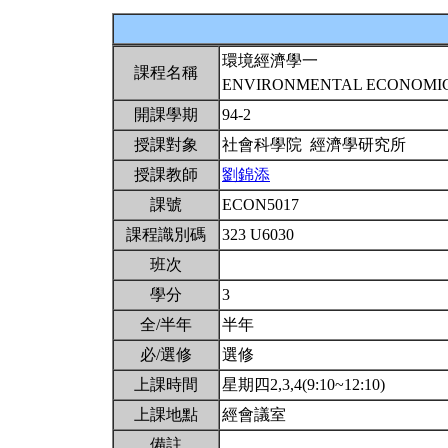
環境經濟學一
課程名稱
ENVIRONMENTAL ECONOMIC
開課學期
94-2
授課對象
社會科學院 經濟學研究所
授課教師
劉錦添
課號
ECON5017
課程識別碼
323 U6030
班次
學分
3
全/半年
半年
必/選修
選修
上課時間
星期四2,3,4(9:10~12:10)
上課地點
經會議室
備註