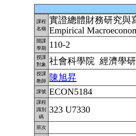
實證總體財務研究與
課程
Empirical Macroeconom
名稱
開課
110-2
學期
授課
社會科學院 經濟學
對象
授課
陳旭昇
教師
ECON5184
課號
課程
323 U7330
識別
碼
班次