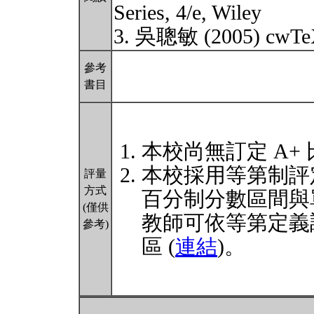
Series, 4/e, Wiley
3. 吳聰敏 (2005) c
參考
書目
本校尚無訂定 A+
本校採用等第制評
評量
方式
百分制分數區間與
(僅供
教師可依等第定義
參考)
區 (
連結
)。