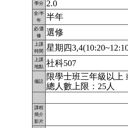
2.0
學分
全/半
半年
年
必/選
選修
修
上課
星期四3,4(10:20~12:1
時間
上課
社科507
地點
限學士班三年級以上 
備註
總人數上限：25人
課程
簡介
影片