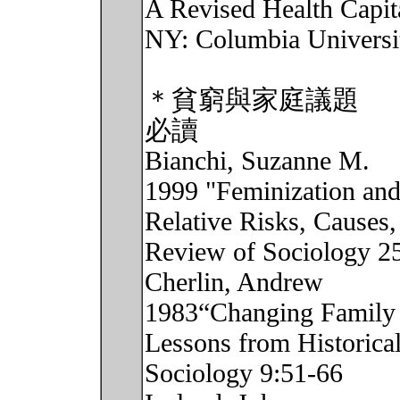
A Revised Health Capita
NY: Columbia Universi
＊貧窮與家庭議題
必讀
Bianchi, Suzanne M.
1999 "Feminization and 
Relative Risks, Causes
Review of Sociology 2
Cherlin, Andrew
1983“Changing Family
Lessons from Historica
Sociology 9:51-66