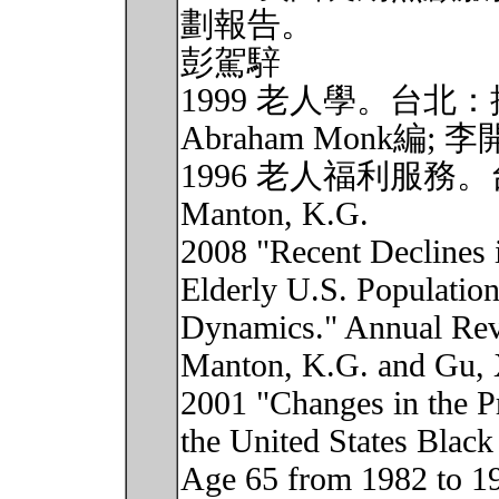
劃報告。
彭駕騂
1999 老人學。台北
Abraham Monk編;
1996 老人福利服務
Manton, K.G.
2008 "Recent Declines i
Elderly U.S. Population
Dynamics." Annual Revi
Manton, K.G. and Gu, 
2001 "Changes in the Pr
the United States Blac
Age 65 from 1982 to 19