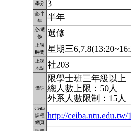
3
學分
全/半
半年
年
必/選
選修
修
上課
星期三6,7,8(13:20~16:
時間
上課
社203
地點
限學士班三年級以上
總人數上限：50人
備註
外系人數限制：15人
Ceiba
http://ceiba.ntu.edu.tw
課程
網頁