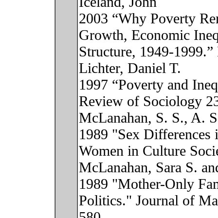
Iceland, John
2003 “Why Poverty Rem
Growth, Economic Inequ
Structure, 1949-1999.
Lichter, Daniel T.
1997 “Poverty and Ineq
Review of Sociology 23
McLanahan, S. S., A. S
1989 "Sex Differences i
Women in Culture Socie
McLanahan, Sara S. an
1989 "Mother-Only Fami
Politics." Journal of M
580.