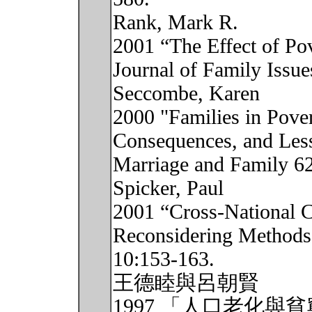
Rank, Mark R.
2001 “The Effect of Po
Journal of Family Issue
Seccombe, Karen
2000 "Families in Pover
Consequences, and Less
Marriage and Family 6
Spicker, Paul
2001 “Cross-National C
Reconsidering Methods.
10:153-163.
王德睦與呂朝賢
1997 「人口老化