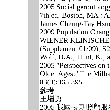
2005 Social gerontology
7th ed. Boston, MA : A
James Cherng-Tay Hsu
2009 Population Change
WIENER KLINISCHE
(Supplement 01/09), S
Wolf, D.A., Hunt, K., 
2005 "Perspectives on t
Older Ages." The Milb
83(3):365-395.
參考
王增勇
2005 我國長期照