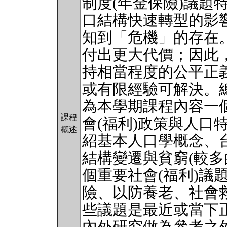
制度(年金保險)議題
口結構快速轉型的影響
知到「危機」的存在
付出更大代價；因此
持相當程度的公平正
或有限經驗可解決。
為本學期課程內容一
課程
會(福利)政策與人口
概述
紹基本人口學概念、
結構變遷與貧窮(較多
個重要社會(福利)議
險、以防養老、社會救
些議題是最近或當下