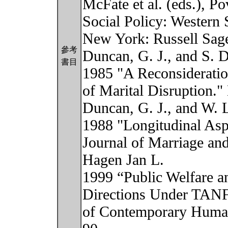
McFate et al. (eds.), Po
Social Policy: Western 
New York: Russell Sag
參考
Duncan, G. J., and S. 
書目
1985 "A Reconsiderati
of Marital Disruption.
Duncan, G. J., and W. 
1988 "Longitudinal Asp
Journal of Marriage an
Hagen Jan L.
1999 “Public Welfare 
Directions Under TANF?
of Contemporary Human