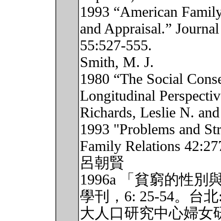
1993 “American Family
and Appraisal.” Journal
55:527-555.
Smith, M. J.
1980 “The Social Conse
Longitudinal Perspectiv
Richards, Leslie N. an
1993 "Problems and Str
Family Relations 42:27
呂朝賢
1996a 「貧窮的
學刊，6: 25-54。台北
大人口研究中心婦女