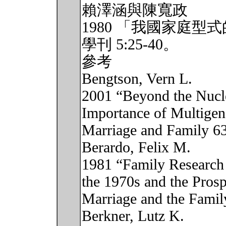
賴澤涵與陳寬政
1980 「我國家庭
學刊 5:25-40。
參考
Bengtson, Vern L.
2001 “Beyond the Nucle
Importance of Multigen
Marriage and Family 6
Berardo, Felix M.
1981 “Family Research 
the 1970s and the Prosp
Marriage and the Famil
Berkner, Lutz K.