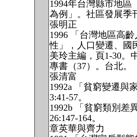
1994年台灣縣市地區
為例」。社區發展季刊76
張明正
1996 「台灣地區
性」，人口變遷、國
美玲主編，頁1-30
專書（37）。台北。
張清富
1992a 「貧窮變
3:41-57。
1992b 「貧窮類別
26:147-164。
章英華與齊力