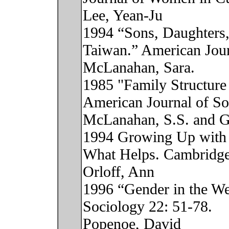
Lee, Yean-Ju
1994 “Sons, Daughters, 
Taiwan.” American Jou
McLanahan, Sara.
1985 "Family Structure
American Journal of So
McLanahan, S.S. and G
1994 Growing Up with a
What Helps. Cambridge:
Orloff, Ann
1996 “Gender in the We
Sociology 22: 51-78.
Popenoe, David