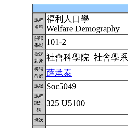
福利人口學
課程
Welfare Demography
名稱
開課
101-2
學期
授課
社會科學院 社會學
對象
授課
薛承泰
教師
Soc5049
課號
課程
325 U5100
識別
碼
班次