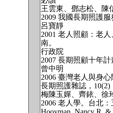
必讀
王雲東、鄧志松、陳
2009 我國長期照
呂寶靜
2001 老人照顧：
南。
行政院
2007 長期照顧十年
曾中明
2006 臺灣老人與
長期照護雜誌，10(2)， 
梅陳玉嬋、齊銥、徐
2006 老人學。台北
Hooyman, Nancy R. & 