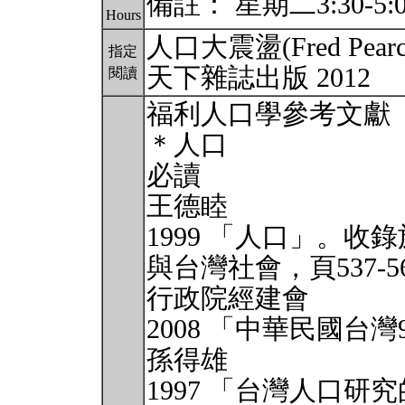
備註： 星期二3:30-5:
Hours
人口大震盪(Fred Pe
指定
天下雜誌出版 2012
閱讀
福利人口學參考文獻
＊人口
必讀
王德睦
1999 「人口」。收
與台灣社會，頁537-
行政院經建會
2008 「中華民國台灣
孫得雄
1997 「台灣人口