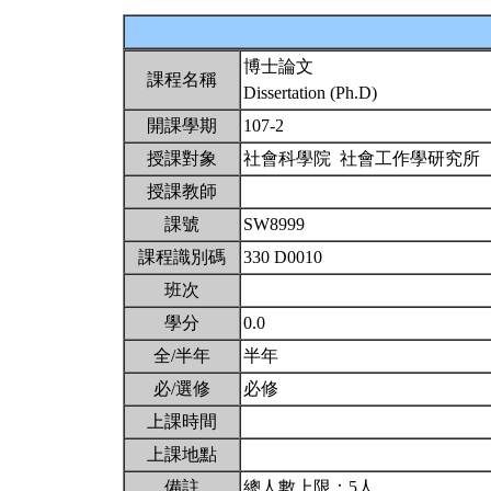
博士論文
課程名稱
Dissertation (Ph.D)
開課學期
107-2
授課對象
社會科學院 社會工作學研究所
授課教師
課號
SW8999
課程識別碼
330 D0010
班次
學分
0.0
全/半年
半年
必/選修
必修
上課時間
上課地點
備註
總人數上限：5人