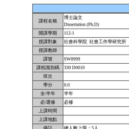
博士論文
課程名稱
Dissertation (Ph.D)
開課學期
112-1
授課對象
社會科學院 社會工作學研究所
授課教師
課號
SW8999
課程識別碼
330 D0010
班次
學分
0.0
全/半年
半年
必/選修
必修
上課時間
上課地點
備註
總人數上限：5人