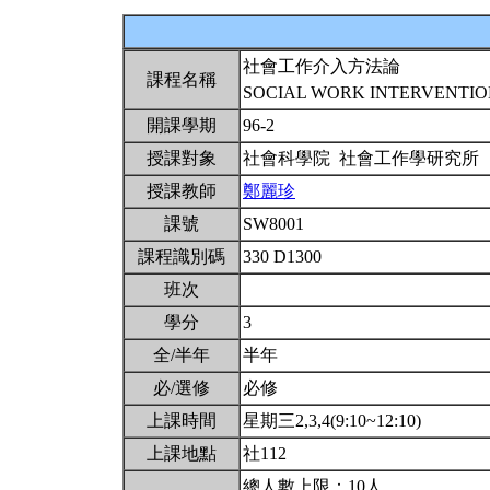
社會工作介入方法論
課程名稱
SOCIAL WORK INTERVENTI
開課學期
96-2
授課對象
社會科學院 社會工作學研究所
授課教師
鄭麗珍
課號
SW8001
課程識別碼
330 D1300
班次
學分
3
全/半年
半年
必/選修
必修
上課時間
星期三2,3,4(9:10~12:10)
上課地點
社112
總人數上限：10人